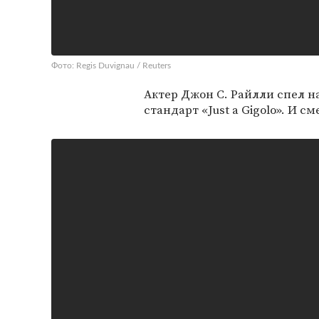
Фото: Regis Duvignau / Reuters
Актер Джон С. Райлли спел 
стандарт «Just a Gigolo». И с