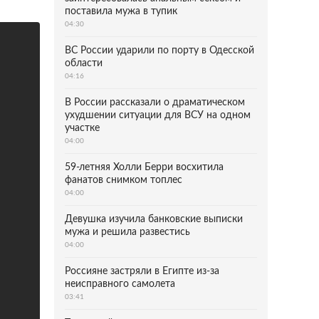
поставила мужа в тупик
04:30
ВС России ударили по порту в Одесской
области
04:16
В России рассказали о драматическом
ухудшении ситуации для ВСУ на одном
участке
04:00
59-летняя Холли Берри восхитила
фанатов снимком топлес
04:00
Девушка изучила банковские выписки
мужа и решила развестись
04:00
Россияне застряли в Египте из-за
неисправного самолета
03:41