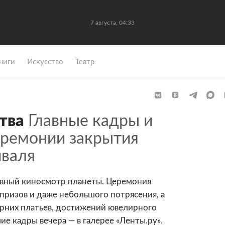
7 августа, 04:33
ниги
Искусство
Театр
тва
Главные кадры и
ремонии закрытия
иваля
лавный киносмотр планеты. Церемония
призов и даже небольшого потрясения, а
ерних платьев, достижений ювелирного
ие кадры вечера — в галерее «Ленты.ру».