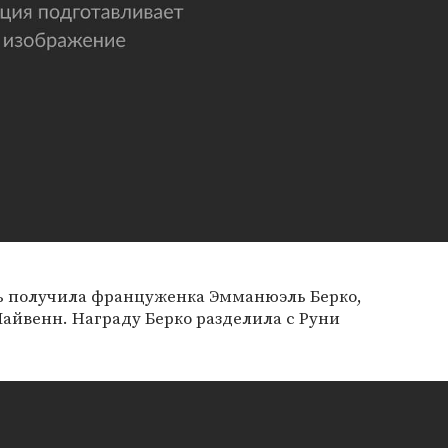
ь получила француженка Эмманюэль Берко,
айвенн. Награду Берко разделила с Руни