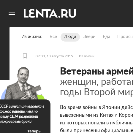
11
A
Из жизни
Все
Люди
Звери
Еда
Происш
09:00, 13 августа 2015
Из жизни
Ветераны арме
женщин, работа
годы Второй ми
17 фото
СССР запустил человека в
Во время войны в Японии дей
космос раньше, чем по
вывезенными из Китая и Коре
всему США разрешили
межрасовые браки
из которых попали в публичные
были принесены официальные 