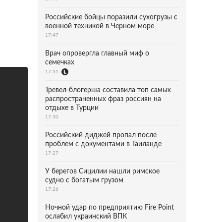
Российские бойцы поразили сухогрузы с
военной техникой в Черном море
17:47
Врач опровергла главный миф о
семечках
17:31
Тревел-блогерша составила топ самых
распространенных фраз россиян на
отдыхе в Турции
17:30
Российский диджей пропал после
проблем с документами в Таиланде
17:27
У берегов Сицилии нашли римское
судно с богатым грузом
17:26
Ночной удар по предприятию Fire Point
ослабил украинский ВПК