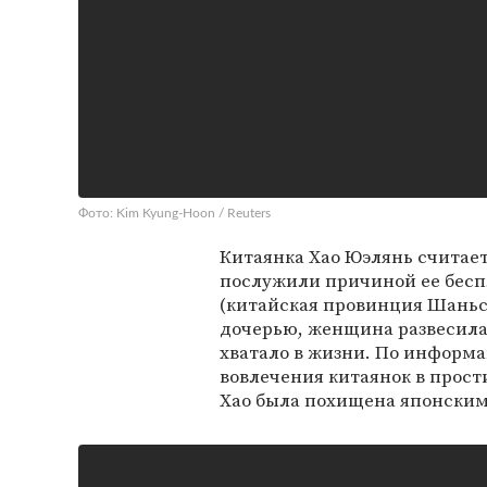
Фото: Kim Kyung-Hoon / Reuters
Китаянка Хао Юэлянь считает
послужили причиной ее беспл
(китайская провинция Шаньси
дочерью, женщина развесила
хватало в жизни. По информ
вовлечения китаянок в прост
Хао была похищена японскими