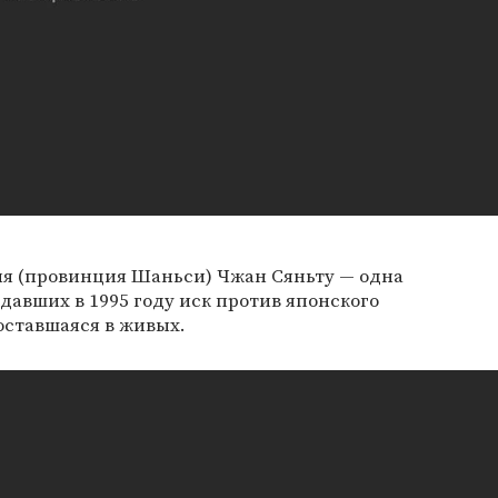
я (провинция Шаньси) Чжан Сяньту — одна
давших в 1995 году иск против японского
оставшаяся в живых.