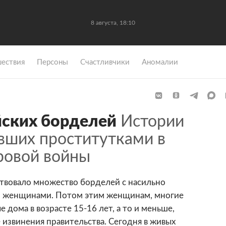
8 августа, 18:10
ествия
Персоны
Счастливчики
Аномалии
йских борделей
Истории
вших проститутками в
ровой войны
ствовало множество борделей с насильно
и женщинами. Потом этим женщинам, многие
 дома в возрасте 15-16 лет, а то и меньше,
извинения правительства. Сегодня в живых