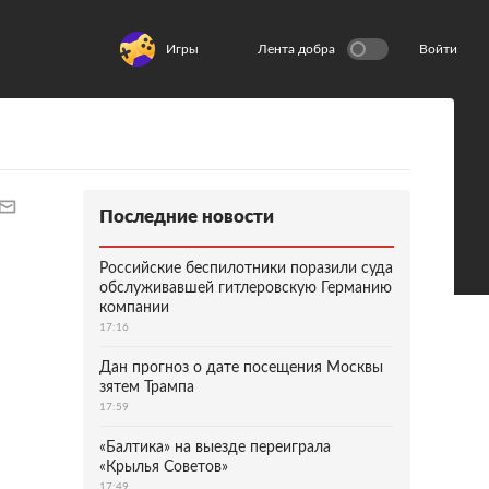
Игры
Лента добра
Войти
Последние новости
Российские беспилотники поразили суда
обслуживавшей гитлеровскую Германию
компании
17:16
Дан прогноз о дате посещения Москвы
зятем Трампа
17:59
«Балтика» на выезде переиграла
«Крылья Советов»
17:49