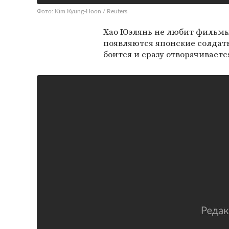
Фото: Kim Kyung-Hoon / Reuters
Хао Юэлянь не любит фильмы о
появляются японские солдаты.
боится и сразу отворачиваетс