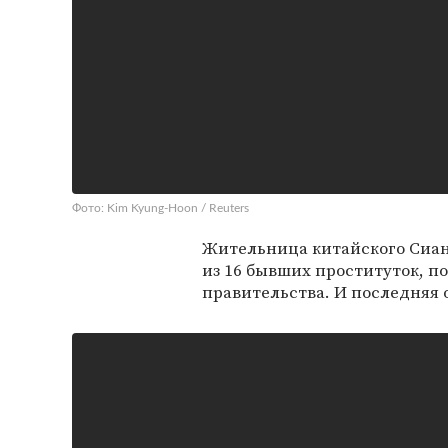
Фото: Kim Kyung-Hoon / Reuters
Жительница китайского Сиан
из 16 бывших проституток, по
правительства. И последняя 