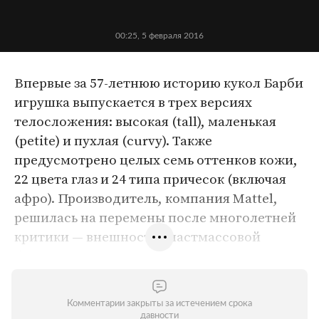
00:25, 5 февраля 2016
Впервые за 57-летнюю историю кукол Барби
игрушка выпускается в трех версиях
телосложения: высокая (tall), маленькая
(petite) и пухлая (curvy). Также
предусмотрено целых семь оттенков кожи,
22 цвета глаз и 24 типа причесок (включая
афро). Производитель, компания Mattel,
решилась на перемены после многолетней
критики — внешность пластмассовой
блондинки называли недостижимым
идеалом, что идет вразрез с глобальным
трендом боди-позитива и
Комментарии закрыты за истечением срока
мультикультурности. При ближайшем
давности