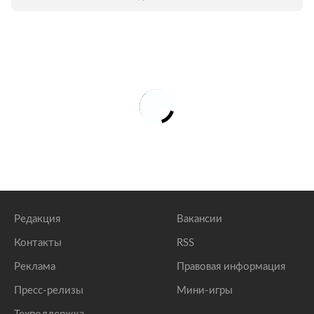
рассмотрении новых Барби «Лента.ру»
неожиданно заметила их бросающуюся в
глаза схожесть с известными персонами.
Совпадение? Не думаем...
Редакция
Вакансии
Контакты
RSS
Реклама
Правовая информация
Пресс-релизы
Мини-игры