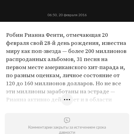
06:50, 20 февраля 2016
Робин Рианна Фенти, отмечающая 20
февраля свой 28-й день рождения, известна
миру как поп-звезда — более 200 миллионов
распроданных альбомов, 31 песня на
первом месте американского хит-парада и,
по разным оценкам, личное состояние от
120 до 160 миллионов долларов. Но не все
эти миллионы заработаны на эстраде —
Рианна активно действует и в области
моды, о чем знают, наверно, только ее
самые верные поклонники. В портфолио
певицы — удачные модели для River Island и
Комментарии закрыты за истечением срока
Armani. В декабре 2014 года было
давности