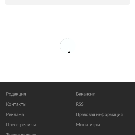
объявлено о ее назначении на пост
креативного директора Puma, а в прошлом
году поп-звезда стала новым лицом Dior.
«Лента.ру» вспомнила самые эффектные
моменты фэшн-карьеры Рианны.
Редакция
Вакансии
Контакты
RSS
Реклама
Правовая информация
Пресс-релизы
Мини-игры