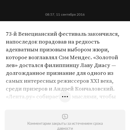
08:57, 11 сентября 2016
73-й Венецианский фестиваль закончился,
напоследок порадовав на редкость
адекватным призовым выбором жюри,
которое возглавлял Сэм Мендес. «Золотой
лев» достался филиппинцу Лаву Диасу —
долгожданное признание для одного из
самых интересных режиссеров ХХI века,
среди призеров и Андрей Кончаловский.
«Лента.ру» собирается с мыслями, чтобы
подвести итоги киносмотра, а пока
представляет главные кадры вечера.
Комментарии закрыты за истечением срока
давности