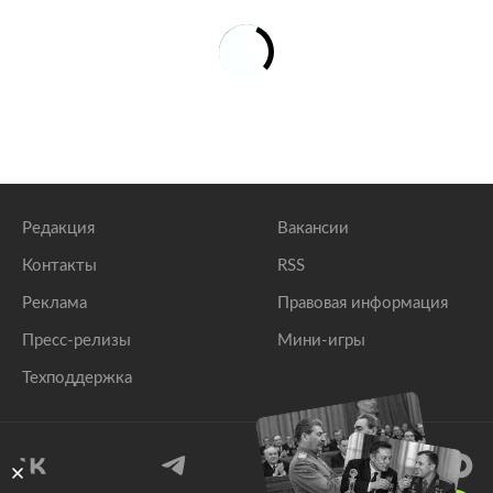
Редакция
Вакансии
Контакты
RSS
Реклама
Правовая информация
Пресс-релизы
Мини-игры
Техподдержка