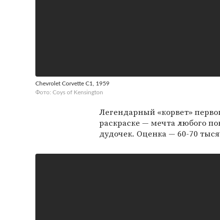
Chevrolet Corvette C1, 1959
Фото: Coys of Kensington
Легендарный «корвет» перво
раскраске — мечта любого по
дудочек. Оценка — 60-70 тыс