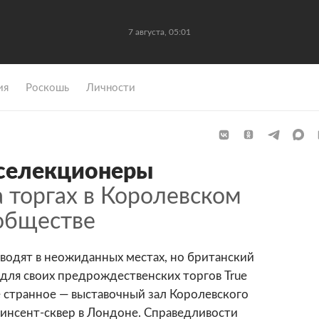
7 августа, 05:01
ия
Роскошь
Личности
селекционеры
 торгах в Королевском
обществе
водят в неожиданных местах, но британский
 для своих предрождественских торгов True
ое странное — выставочный зал Королевского
Винсент-сквер в Лондоне. Справедливости