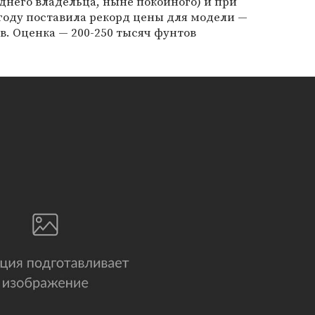
еднего владельца, ныне покойного) и при
году поставила рекорд цены для модели —
в. Оценка — 200-250 тысяч фунтов