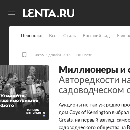
11
A
Ценности
Все
Стиль
Внешний вид
Явлен
08:56, 3 декабря 2016
Ценности
Миллионеры и 
Авторедкости на
садоводческом 
10 фото
Угадайте,
где настоящее
Аукционы не так уж редко про
фото
дом Coys of Kensington выбрал
Greats, на первый взгляд, сам
садоводческого общества на 