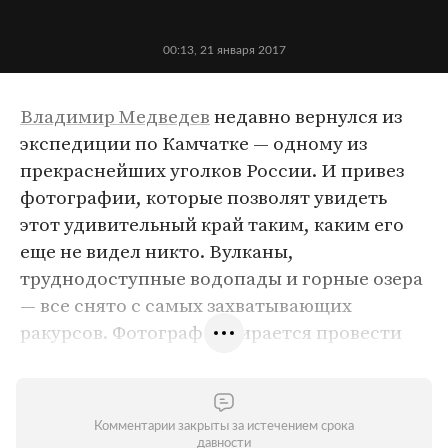
00:13, 21 января 2017
Владимир Медведев
недавно вернулся из
экспедиции по Камчатке — одному из
прекраснейших уголков России. И привез
фотографии, которые позволят увидеть
этот удивительный край таким, каким его
еще не видел никто. Вулканы,
труднодоступные водопады и горные озера
— все снято с самых захватывающих
ракурсов. Фотограф собирается провести
выставку своих работ, однако ему не
хватает на это средств. Чтобы решить эту
проблему, он организовал
Комментарии закрыты за истечением срока
краудфандинговую кампанию
.
«Лента.ру»
давности