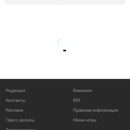
знакомит читателей с некоторыми
работами из тех, что предполагается
показать на выставке.
Редакция
Вакансии
Контакты
RSS
Реклама
Правовая информация
Пресс-релизы
Мини-игры