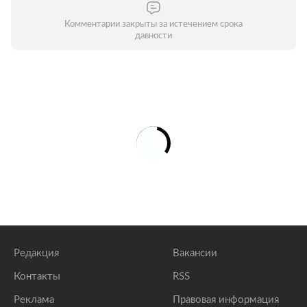
Комментарии закрыты за истечением срока
давности
Редакция
Вакансии
Контакты
RSS
Реклама
Правовая информация