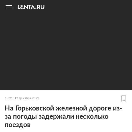
11
A
15:21, 12 декабря 2022
На Горьковской железной дороге из-
за погоды задержали несколько
поездов