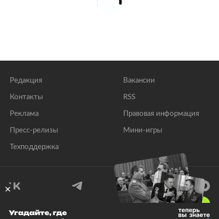
Редакция
Вакансии
Контакты
RSS
Реклама
Правовая информация
Пресс-релизы
Мини-игры
Техподдержка
18
+
Угадайте, где