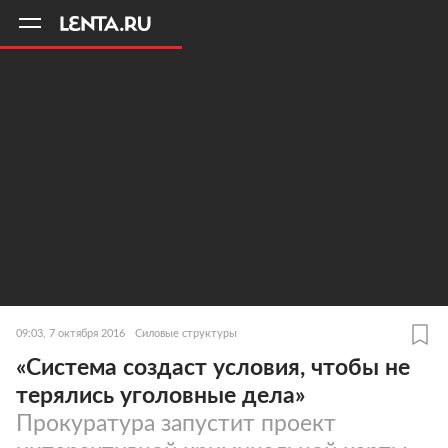
11
A
09:03, 7 октября 2016
Силовые структуры
«Система создаст условия, чтобы не
терялись уголовные дела»
Прокуратура запустит проект