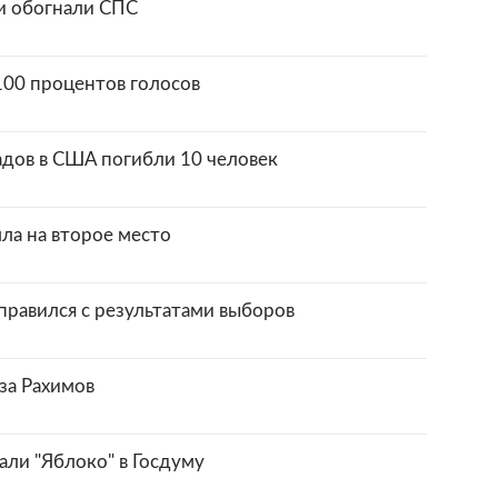
ии обогнали СПС
100 процентов голосов
адов в США погибли 10 человек
ла на второе место
правился с результатами выборов
за Рахимов
али "Яблоко" в Госдуму