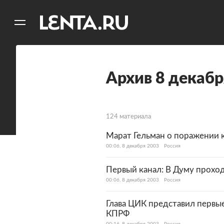
11
A
Архив 8 декабр
124 материала
Марат Гельман о поражении 
00:06, 8 декабря 2003
Россия
Первый канал: В Думу проход
00:06, 8 декабря 2003
Россия
Глава ЦИК представил первы
КПРФ