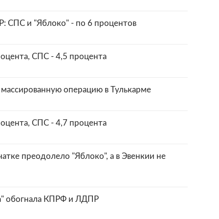
Р: СПС и "Яблоко" - по 6 процентов
роцента, СПС - 4,5 процента
 массированную операцию в Тулькарме
роцента, СПС - 4,7 процента
атке преодолело "Яблоко", а в Эвенкии не
а" обогнала КПРФ и ЛДПР