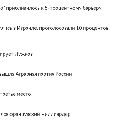
ко" приблизилось к 5-процентному барьеру
ились в Израиле, проголосовали 10 процентов
дирует Лужков
вышла Аграрная партия России
 третье место
ился французский миллиардер