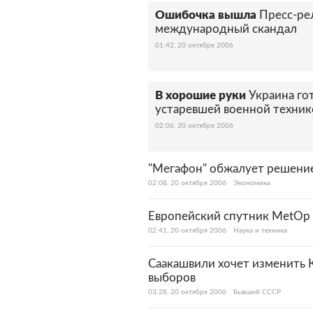
Ошибочка вышла
Пресс-ре
международный скандал
01:42, 20 октября 2006
В хорошие руки
Украина го
устаревшей военной техник
02:06, 20 октября 2006
"Мегафон" обжалует решение
02:08, 20 октября 2006
Экономика
Европейский спутник MetOp 
02:41, 20 октября 2006
Наука и техника
Саакашвили хочет изменить 
выборов
03:28, 20 октября 2006
Бывший СССР