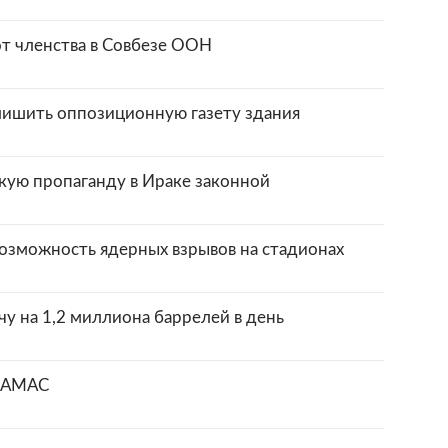
 от членства в Совбезе ООН
лишить оппозиционную газету здания
кую пропаганду в Ираке законной
зможность ядерных взрывов на стадионах
 на 1,2 миллиона баррелей в день
 ХАМАС