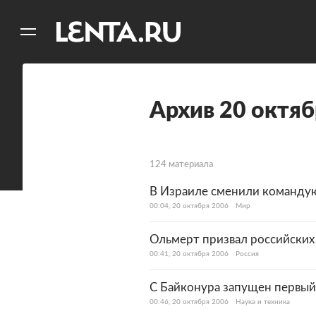
11
A
Архив 20 октяб
124 материала
В Израиле сменили команду
00:04, 20 октября 2006
Мир
Ольмерт призвал российских
00:41, 20 октября 2006
Россия
С Байконура запущен первый
00:46, 20 октября 2006
Наука и техника