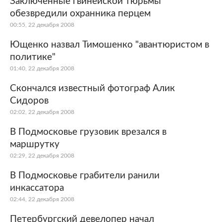
Заключенные гвинейской тюрьмы
обезвредили охранника перцем
Мир
Бывший СССР
00:55, 22 декабря 2008
Экономика
Силовые структуры
Ющенко назвал Тимошенко "авантюристом в
политике"
Наука и техника
Спорт
01:40, 22 декабря 2008
Культура
Интернет и СМИ
Скончался известный фотограф Алик
Сидоров
Ценности
Путешествия
02:02, 22 декабря 2008
Из жизни
Среда обитания
В Подмосковье грузовик врезался в
маршрутку
Забота о себе
Авто
02:29, 22 декабря 2008
В Подмосковье грабители ранили
инкассатора
02:44, 22 декабря 2008
Петербургский девелопер начал