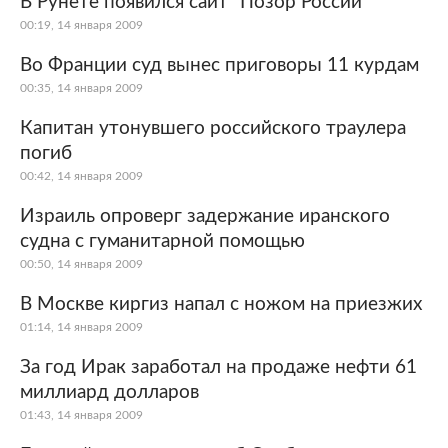
В Рунете появился сайт "Позор России"
00:19, 14 января 2009
Мир
Бывший СССР
Во Франции суд вынес приговоры 11 курдам
Экономика
Силовые структуры
00:35, 14 января 2009
Капитан утонувшего российского траулера
Наука и техника
Спорт
погиб
Культура
Интернет и СМИ
00:42, 14 января 2009
Израиль опроверг задержание иранского
Ценности
Путешествия
судна с гуманитарной помощью
Из жизни
Среда обитания
00:50, 14 января 2009
В Москве киргиз напал с ножом на приезжих
Забота о себе
Авто
01:14, 14 января 2009
За год Ирак заработал на продаже нефти 61
миллиард долларов
01:43, 14 января 2009