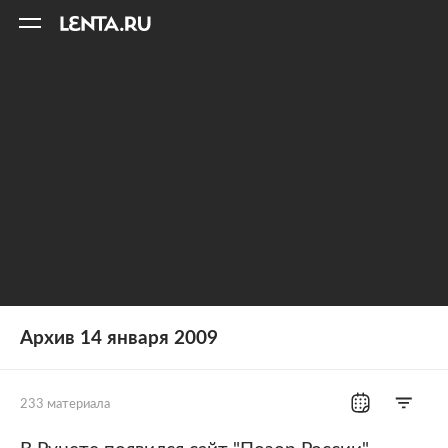
11
A
Архив 14 января 2009
233 материала
Все рубрики
Россия