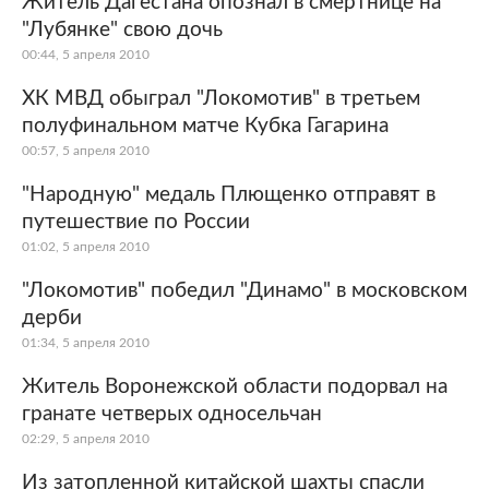
Житель Дагестана опознал в смертнице на
"Лубянке" свою дочь
Мир
Бывший СССР
00:44, 5 апреля 2010
Экономика
Силовые структуры
ХК МВД обыграл "Локомотив" в третьем
полуфинальном матче Кубка Гагарина
Наука и техника
Спорт
00:57, 5 апреля 2010
Культура
Интернет и СМИ
"Народную" медаль Плющенко отправят в
путешествие по России
Ценности
Путешествия
01:02, 5 апреля 2010
Из жизни
Среда обитания
"Локомотив" победил "Динамо" в московском
дерби
Забота о себе
Авто
01:34, 5 апреля 2010
Житель Воронежской области подорвал на
гранате четверых односельчан
02:29, 5 апреля 2010
Из затопленной китайской шахты спасли