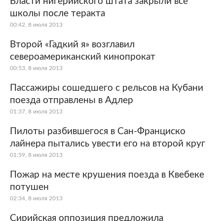
Власти нигерийского штата закрыли все
школы после теракта
Мир
Бывший СССР
00:42, 8 июля 2013
Экономика
Силовые структуры
Второй «Гадкий я» возглавил
североамериканский кинопрокат
Наука и техника
Спорт
00:53, 8 июля 2013
Культура
Интернет и СМИ
Пассажиры сошедшего с рельсов на Кубани
поезда отправлены в Адлер
Ценности
Путешествия
01:37, 8 июля 2013
Из жизни
Среда обитания
Пилоты разбившегося в Сан-Франциско
лайнера пытались увести его на второй круг
Забота о себе
Авто
01:59, 8 июля 2013
Пожар на месте крушения поезда в Квебеке
потушен
02:34, 8 июля 2013
Сирийская оппозиция предложила