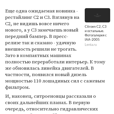
Еще одна ожидаемая новинка -
рестайлинг С2 и С3. Взглянув на
С2, не видишь вовсе ничего
Citroen C2, C3
нового, а у С3 замечаешь новый
и остальные.
передний бампер. В пресс-
Фотогалерея с
IAA-2005
релизе так и сказано - удачную
Lenta.ru
внешность решили не трогать.
Зато в компактных машинах
полностью переработали интерьер. К тому
же обновилась линейка двигателей. В
частности, появился новый дизель
мощностью 110 лошадиных сил с сажевым
фильтром.
И, наконец, ситроеновцы рассказали о
своих дальнейших планах. В первую
очередь, относительно гидравлических