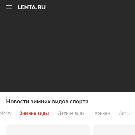
11
A
Новости зимних видов спорта
 ММА
Зимние виды
Летние виды
Хоккей
Автосп