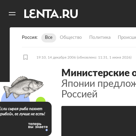
11
A
Россия
Все
Общество
Политика
Происше
19:10, 14 декабря 2006
(обновлено: 11:31, 1 июня 2026)
Министерские 
Японии предлож
Россией
Если сырая рыба пахнет
«рыбой», ее лучше не есть!