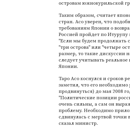
островам южнокурильской г
Таким образом, считает япон
стран. Асо уверен, что подо
требованиям Японии о возвра
Россией пройдет по Итурупу и
"Если мы будем продолжать сп
"три острова" или "четыре ос
размер, то такие дискуссии н
следует учитывать реальное 
Японии.
Таро Асо коснулся и сроков 
заметил, что его необходимо
продвинуться) до мая 2008 го
"Политические позиции росс
очень сильны, а сам он выра
проблему. Необходимо прило
сдвинулась с мертвой точки в
сказал министр.