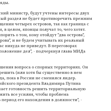
ряды.
ский министр, будут учтены интересы двух
бный раздел не будет противоречить прежним
щении четырех островов, так как граница с
, в целом, японцы получат то, чего хотят.
орить о том, кому отойдут "два острова",
трова", и не будем учитывать их реальный
ас никуда не приведут. В переговорах
положение дел", - подчеркнул глава МИДа
решения вопроса о спорных территориях. Он
 решить (или хотя бы существенно в нем
да, пока в России не сменился лидер.
ийского президента Владимира Путина
жает готовность решить территориальную
жить все усилия, чтобы проблема
 период его нахождения в должности", -