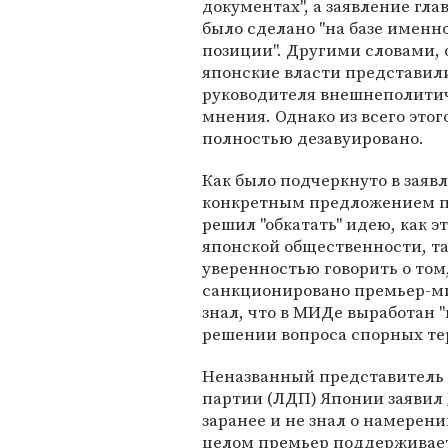
документах", а заявление гл
было сделано "на базе именн
позиции". Другими словами,
японские власти представил
руководителя внешнеполитиче
мнения. Однако из всего этог
полностью дезавуировано.
Как было подчеркнуто в заяв
конкретным предложением пр
решил "обкатать" идею, как эт
японской общественности, та
уверенностью говорить о том
санкционировано премьер-ми
знал, что в МИДе выработан
решении вопроса спорных те
Неназванный представитель
партии (ЛДП) Японии заявил
заранее и не знал о намерени
целом премьер поддерживает