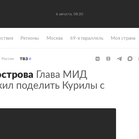
6 августа, 08:20
ствия
Регионы
Москва
69-я параллель
Моя страна
Россия
острова
Глава МИД
ил поделить Курилы с