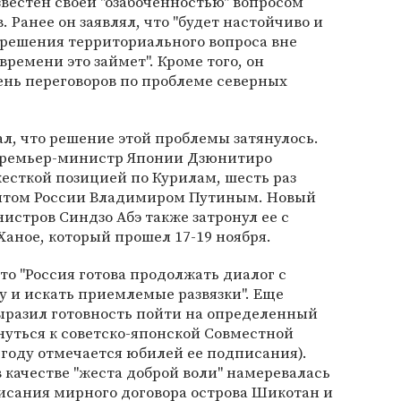
известен своей "озабоченностью" вопросом
 Ранее он заявлял, что "будет настойчиво и
 решения территориального вопроса вне
времени это займет". Кроме того, он
ень переговоров по проблеме северных
л, что решение этой проблемы затянулось.
премьер-министр Японии Дзюнитиро
есткой позицией по Курилам, шесть раз
ентом России Владимиром Путиным. Новый
истров Синдзо Абэ также затронул ее с
аное, который прошел 17-19 ноября.
что "Россия готова продолжать диалог с
 и искать приемлемые развязки". Еще
ыразил готовность пойти на определенный
уться к советско-японской Совместной
м году отмечается юбилей ее подписания).
 качестве "жеста доброй воли" намеревалась
исания мирного договора острова Шикотан и