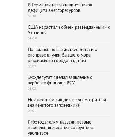
В Германии назвали виновников
дефицита энергоресурсов
08:10
США нарастили обмен разведданными с
Украиной
08:09
Появились новые жуткие детали о
расправе внучки бывшего мэра
российского города над ним
08:09
Экс-депутат сделал заявление о
вербовке финнов в ВСУ
08:02
Неизвестный хищник съел смотрителя
знаменитого заповедника
08:01
Работодателям назвали первые
проявления желания сотрудника
уволиться