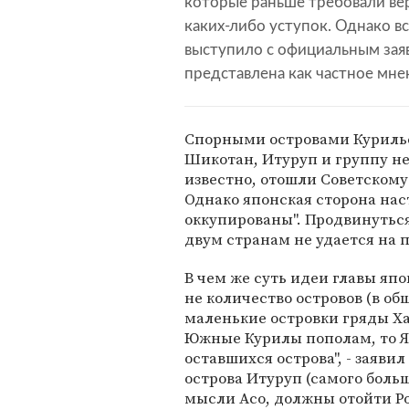
которые раньше требовали ве
каких-либо уступок. Однако 
выступило с официальным заяв
представлена как частное мне
Спорными островами Курильс
Шикотан, Итуруп и группу не
известно, отошли Советскому
Однако японская сторона наст
оккупированы". Продвинутьс
двум странам не удается на 
В чем же суть идеи главы яп
не количество островов (в о
маленькие островки гряды Ха
Южные Курилы пополам, то Я
оставшихся острова", - заявил
острова Итуруп (самого больш
мысли Асо, должны отойти Р