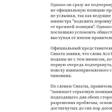
Однако он сразу же подчеркну
не официальную позицию прав
не услышал, так как ведущи
министра "поделить поровну
от прежней позиции". Однак
поспешило успокоить обществ
выступал от имени правитель
Официальный представитель
Сиката заявил, что слова Ас
поданы не с тем нюансом, ко
первую очередь подчеркнуть,
поиску взаимоприемлемого сп
чиновник.
По словам Сикаты, правител
"занимает серьезную позицию
подходящего для обеих стор
разрешения проблемы, основ
достигнутых до сих пор дого