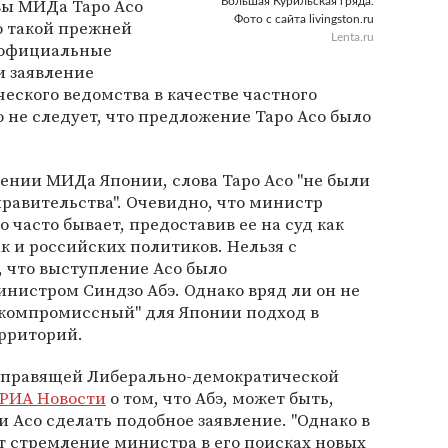
авы МИДа Таро Асо
Большая Курильская гряда.
Фото с сайта livingston.ru
о такой прежней
Lenta.ru
 официальные
и заявление
ского ведомства в качестве частного
о не следует, что предложение Таро Асо было
лении МИДа Японии, слова Таро Асо "не были
авительства". Очевидно, что министр
о часто бывает, предоставив ее на суд как
к и российских политиков. Нельзя с
, что выступление Асо было
нистром Синдзо Абэ. Однако вряд ли он не
 "компромиссный" для Японии подход в
рриторий.
 правящей Либерально-демократической
РИА Новости
о том, что Абэ, может быть,
и Асо сделать подобное заявление. "Однако в
 стремление министра в его поисках новых