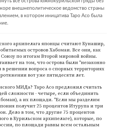
рнуть все острова южнокурильской гряды без
вскоре внешнеполитическое ведомство страны
лением, в котором иницатива Таро Асо была
ние.
кого архипелага японцы считают Кунашир,
обитаемых островов Хабомаи. Все они, как
 Союзу по итогам Второй мировой войны.
аивает на том, что острова были "незаконно
я в решении вопроса о спорных территориях
протяжении вот уже пятидесяти лет.
онского МИДа? Таро Асо предложил считать
бщей сложности - четыре, если объединить
бомаи), а их площади. "Если мы разделим
пония получит 25 процентов Итурупа и три
 он. Дело в том, что другие 75 процентов
ого в Курильском архипелаге), которые, по
оссии, по площади равны всем остальным