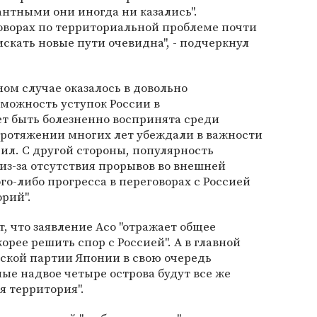
антными они иногда ни казались".
оворах по территориальной проблеме почти
искать новые пути очевидна", - подчеркнул
ном случае оказалось в довольно
можность уступок России в
т быть болезненно воспринята среди
протяжении многих лет убеждали в важности
ил. С другой стороны, популярность
из-за отсутствия прорывов во внешней
ого-либо прогресса в переговорах с Россией
орий".
 что заявление Асо "отражает общее
рее решить спор с Россией". А в главной
кой партии Японии в свою очередь
ные надвое четыре острова будут все же
я территория".