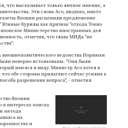
л, что высказывает только личное мнение, а
ительства. Эти слова Асо, видимо, никто
е газеты Японии расценили предложение
" Южные Курилы как признак "отхода Токио
о японское Министерство иностранных дел
енность, отметив, что глава МИДа "не
ства".
 внешнеполитического ведомства Нориюки
о были неверно истолкованы. "Они были
торый имелся в виду. Министр Асо хотел в
 что обе стороны прилагают сейчас усилия к
особа разрешения вопроса", - отметил
ьство Японии
 в интересах поиска
он метода
ываясь на
воренностях и