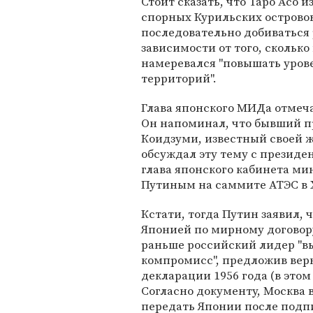
Стоит сказать, что Таро Асо 
спорных Курильских островов.
последовательно добиваться
зависимости от того, сколько 
намеревался "повышать уров
территорий".
Глава японского МИДа отмеча
Он напоминал, что бывший 
Коидзуми, известный своей ж
обсуждал эту тему с презид
глава японского кабинета мин
Путиным на саммите АТЭС в Х
Кстати, тогда Путин заявил, 
Японией по мирному договору
раньше российский лидер "в
компромисс", предложив верн
декларации 1956 года (в это
Согласно документу, Москва в
передать Японии после подп