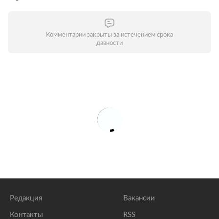
Комментарии закрыты за истечением срока
давности
Редакция
Вакансии
Контакты
RSS