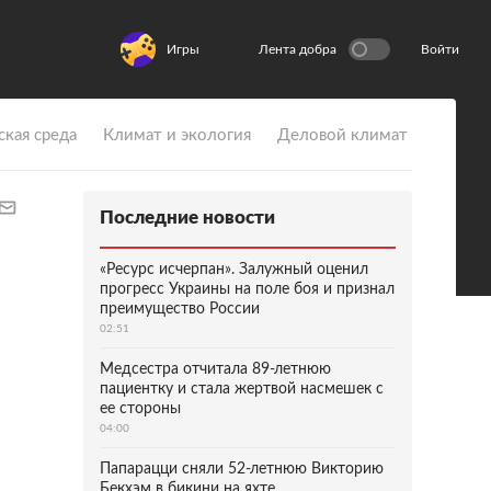
Игры
Лента добра
Войти
ская среда
Климат и экология
Деловой климат
Последние новости
«Ресурс исчерпан». Залужный оценил
прогресс Украины на поле боя и признал
преимущество России
02:51
Медсестра отчитала 89-летнюю
пациентку и стала жертвой насмешек с
ее стороны
04:00
Папарацци сняли 52-летнюю Викторию
Бекхэм в бикини на яхте