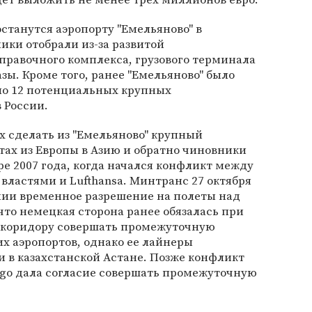
останутся аэропорту "Емельяново" в
ики отобрали из-за развитой
правочного комплекса, грузового терминала
зы. Кроме того, ранее "Емельяново" было
ло 12 потенциальных крупных
 России.
х сделать из "Емельяново" крупный
ах из Европы в Азию и обратно чиновники
е 2007 года, когда начался конфликт между
ластями и Lufthansa. Минтранс 27 октября
ии временное разрешение на полеты над
что немецкая сторона ранее обязалась при
 коридору совершать промежуточную
их аэропортов, однако ее лайнеры
 в казахстанской Астане. Позже конфликт
argo дала согласие совершать промежуточную