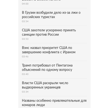
04:00
В Грузии возбудили дело из-за лжи о
российских туристах
03:54
США захотели ускоренно принять
санкции против России
03:53
Вэнс назвал приоритет США по
завершению конфликта с Ираном
03:46
Трамп потребовал от Пентагона
объяснений по одному вопросу
03:40
Власти США раскрыли число
выдворенных украинцев
03:34
Названы особенно привлекательные для
комаров люди