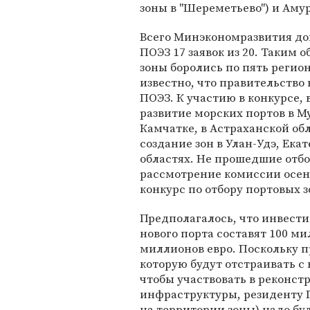
зоны в "Шереметьево") и Аму
Всего Минэкономразвития доп
ПОЭЗ 17 заявок из 20. Таким 
зоны боролись по пять регион
известно, что правительство 
ПОЭЗ. К участию в конкурсе,
развитие морских портов в М
Камчатке, в Астраханской об
создание зон в Улан-Удэ, Ека
областях. Не прошедшие отбо
рассмотрение комиссии осень
конкурс по отбору портовых з
Предполагалось, что инвест
нового порта составят 100 ми
миллионов евро. Поскольку п
которую будут отстраивать с 
чтобы участвовать в реконс
инфраструктуры, резиденту 
на территории зоны) надо бу