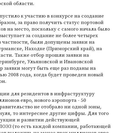
рской области.
устило к участию в конкурсе на создание
образом, за право получить статус портовой
ов на место, поскольку с самого начала было
выступает за создание не более четырех
 в частности, были допущены заявки на
урманске, Находке (Приморский край), на
ласти. Также отбор прошли заявки на
теринбурге, Ульяновской и Ивановской
р заявки могут быть еще раз поданы на
ю 2008 года, когда будет проведен новый
он.
иции для резидентов в инфраструктуру
ллионов евро, нового аэропорта - 50
равительство не отобрало ни одной зоны,
нуля, то интереснее другие цифры. Для того
трукции и развитии действующей
ПОЭЗ (то есть каждой компании, работающей
дет выложить не менее трех миллионов евро.