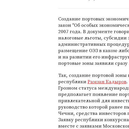
Создание портовых экономиче
закон "Об особых экономическ
2007 года. В документе говор
налоговые льготы, субсидии 
административных процедур.
размещение ОЭЗ в каком-либ
и на развитии его инфрастру
портовые зоны заявили сразу
Так, создание портовой зоны
республики
Рамзан Кадыров
.
Грозном статуса международн
предполагает появление порт
привлекательной для инвест
руководство которой ранее п
Чечни, средства инвесторов 
Заявку республики конкурсна
вместе с заявками Московско