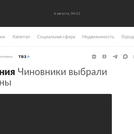
6 августа, 04:12
ки
Капитал
Социальная сфера
Недвижимость
Город
ономика
ния
Чиновники выбрали
оны