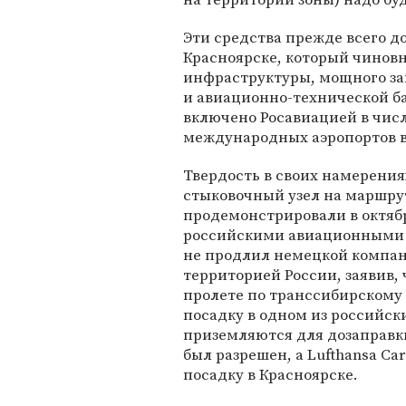
Эти средства прежде всего д
Красноярске, который чиновн
инфраструктуры, мощного за
и авиационно-технической ба
включено Росавиацией в чис
международных аэропортов в
Твердость в своих намерения
стыковочный узел на маршрут
продемонстрировали в октябр
российскими авиационными в
не продлил немецкой компан
территорией России, заявив, 
пролете по транссибирскому
посадку в одном из российск
приземляются для дозаправки
был разрешен, а Lufthansa C
посадку в Красноярске.