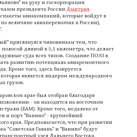
льяново" на руку и госкорпорации
 указом президента России
Дмитрия
спакеты авиакомпаний, которые войдут в
 по величине авиаперевозчик в России),
.
ый" приглянулся чиновникам тем, что
 полосой длиной в 5,1 километра, что делает
душные суда всех типов. Создание ПОЭЗ в
овать развитию потенциала авиаремонтного
а. Кроме того, здесь базируется
, которая является лидером международного
х грузов.
баровском крае был отобран благодаря
положению - он находится на восточном
страли (БАМ). Кроме того, недалеко от
ен и порт "Ванино" - крупнейший
ого края. Предполагается, что при развитии
а "Советская Гавань" и "Ванино" будут
транспортный узел Дальнего Востока.