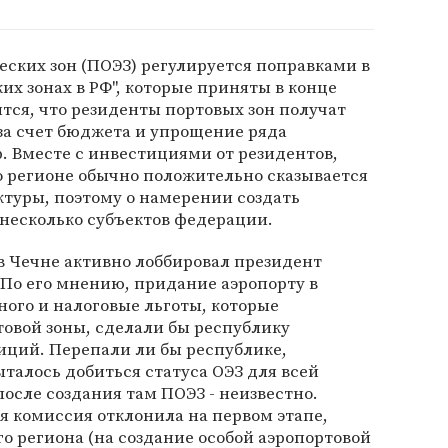
ских зон (ПОЭЗ) регулируется поправками в
их зонах в РФ", которые приняты в конце
ится, что резиденты портовых зон получат
за счет бюджета и упрощение ряда
 Вместе с инвестициями от резидентов,
о регионе обычно положительно сказывается
ктуры, поэтому о намерении создать
 несколько субъектов федерации.
 в Чечне активно лоббировал президент
 По его мнению, придание аэропорту в
ого и налоговые льготы, которые
овой зоны, сделали бы республику
иций. Перепали ли бы республике,
ыталось добиться статуса ОЭЗ для всей
после создания там ПОЭЗ - неизвестно.
я комиссия отклонила на первом этапе,
го региона (на создание особой аэропортовой