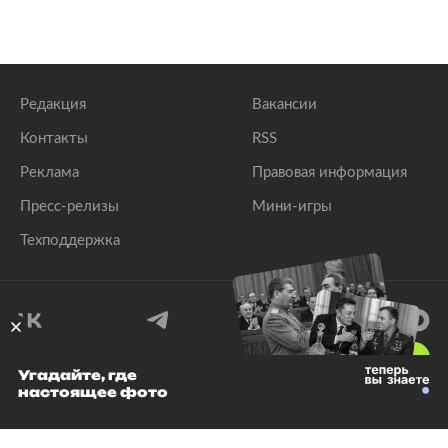
Редакция
Вакансии
Контакты
RSS
Реклама
Правовая информация
Пресс-релизы
Мини-игры
Техподдержка
18
+
Угадайте, где
настоящее фото
© 1999–2026 Все права защищены.
ООО «Лента.Ру»