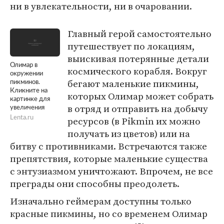
ни в увлекательности, ни в очаровании.
Главный герой самостоятельно
путешествует по локациям,
выискивая потерянные детали
Олимар в
космического корабля. Вокруг
окружении
бегают маленькие пикмины,
пикминов.
Кликните на
которых Олимар может собрать
картинке для
в отряд и отправить на добычу
увеличения
ресурсов (в Pikmin их можно
Lenta.ru
получать из цветов) или на
битву с противниками. Встречаются также
препятствия, которые маленькие существа
с энтузиазмом уничтожают. Впрочем, не все
преграды они способны преодолеть.
Изначально геймерам доступны только
красные пикмины, но со временем Олимар