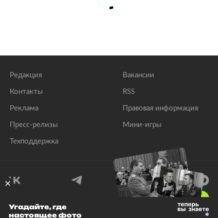
Редакция
Вакансии
Контакты
RSS
Реклама
Правовая информация
Пресс-релизы
Мини-игры
Техподдержка
18
+
Угадайте, где
настоящее фото
© 1999–2026 Все права защищены.