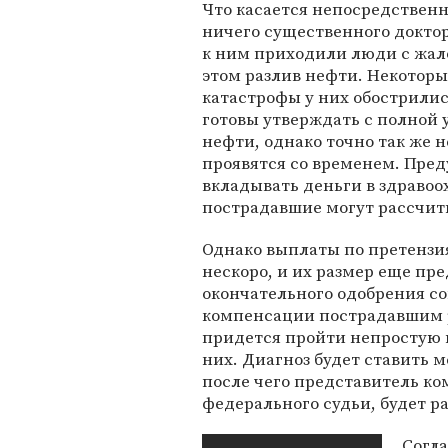
Что касается непосредственн
ничего существенного доктор
к ним приходили люди с жало
этом разлив нефти. Некоторы
катастрофы у них обострилис
готовы утверждать с полной 
нефти, однако точно так же н
проявятся со временем. Пред
вкладывать деньги в здравоо
пострадавшие могут рассчиты
Однако выплаты по претензия
нескоро, и их размер еще пр
окончательного одобрения со
компенсации пострадавшим р
придется пройти непростую п
них. Диагноз будет ставить 
после чего представитель к
федерального судьи, будет р
Согл