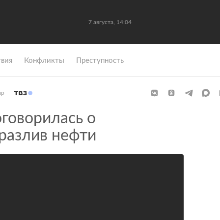
7 августа, 14:04
вия
Конфликты
Преступность
ир
говорилась о
разлив нефти