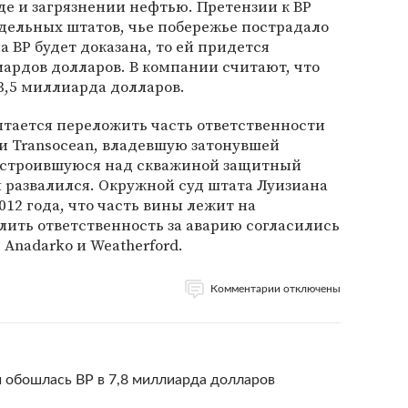
де и загрязнении нефтью. Претензии к BP
дельных штатов, чье побережье пострадало
а BP будет доказана, то ей придется
иардов долларов. В компании считают, что
3,5 миллиарда долларов.
ытается переложить часть ответственности
и Transocean, владевшую затонувшей
 построившуюся над скважиной защитный
 развалился. Окружной суд штата Луизиана
012 года, что часть вины лежит на
елить ответственность за аварию согласились
Anadarko и Weatherford.
Комментарии отключены
и обошлась BP в 7,8 миллиарда долларов