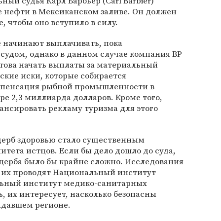
ный судья Карл Барбьер (Carl Barbier)
е нефти в Мексиканском заливе. Он должен
, чтобы оно вступило в силу.
е начинают выплачивать, пока
судом, однако в данном случае компания BP
отова начать выплаты за материальный
ские иски, которые собирается
омпенсация рыбной промышленности в
ре 2,3 миллиарда долларов. Кроме того,
нсировать рекламу туризма для этого
ущерб здоровью стало существенным
тета истцов. Если бы дело дошло до суда,
ущерба было бы крайне сложно. Исследования
ь: их проводят Национальный институт
льный институт медико-санитарных
, их интересует, насколько безопасны
радавшем регионе.