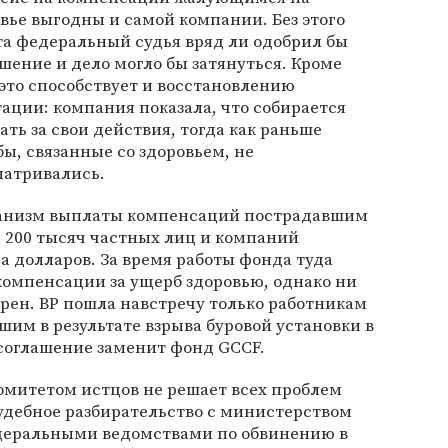
вье выгодны и самой компании. Без этого
а федеральный судья вряд ли одобрил бы
шение и дело могло бы затянуться. Кроме
 это способствует и восстановлению
ации: компания показала, что собирается
ать за свои действия, тогда как раньше
ы, связанные со здоровьем, не
матривались.
ханизм выплаты компенсаций пострадавшим
ее 200 тысяч частных лиц и компаний
а долларов. За время работы фонда туда
 компенсации за ущерб здоровью, однако ни
орен. BP пошла навстречу только работникам
шим в результате взрыва буровой установки в
 соглашение заменит фонд GCCF.
омитетом истцов не решает всех проблем
удебное разбирательство с министерством
еральными ведомствами по обвинению в