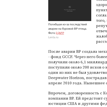
здоро
пункт
согла
того,
репут
Погибшая из-за последствий
аварии на буровой ВР птица.
отвеч
Фото
(c)AFP
жалоб
Lenta.ru
расс
После аварии BP создала ме
- фонд GCCF. Через него бол
получили около 6,1 миллиард
поступили около 200 исков о
один из них не был удовлетв
Deepwater Horizon, пострадав
апреле 2010 года. Нынешнее
Впрочем, договоренность с К
компании BP. Ей предстоит с
юстиции США и другими фед