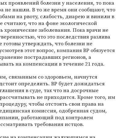
ых проявлений болезни у населения, то пока
а не нашли. В то же время они сообщают, что
бами на рвоту, слабость, диарею и винили в
е считают, что на фоне экологической
ь хронические заболевания. Пока врачи не
уверенностью, что это последствия разлива
е готовы утверждать, что болезни не
усмотрев этот вопрос, компания BP обязуется
хранение пострадавших регионов, а
вать на компенсации в течение 21 года.
м, связанным со здоровьем, начнутся
едстоит определить. BP будет дожидаться
глашения в суде, так что на досрочные
ассчитывать не приходится. Кроме того, им
роцедуру, чтобы отстоять свои права на
медицинская комиссия, одобренная судом,
омпании, работающий под контролем
ассматривать требования истцов.
асие на компенсации жалующимся на