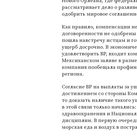
Нового Орлеана, где федераль
рассматривает дело о разлив
одобрить мировое соглашение
Как правило, компенсации н
договоренности не одобрены 
пошла навстречу истцам и г
ущерб досрочно. В экономиче
удовлетворить BP, входит к
Мексиканском заливе в разме
компания пообещала профина
региона.
Согласие BP на выплаты за 
достижением со стороны Коми
то доказать наличие такого 
в этой связи только началис
здравоохранения и Национа
дисциплин. В первую очередь
морская еда и воздух в пост