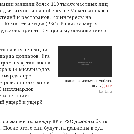
ании заявили более 110 тысяч частных лиц
недвижимости на побережье Мексиканского
отелей и ресторанов. Их интересы на
т Комитет истцов (PSC). В начале марта
м удалось прийти к мировому соглашению и
что на компенсации
иарда долларов. Эта
промисса, так как на
фра в 14 миллиардов
ллиарда евро.
учрежденного ранее
Пожар на Deepwater Horizon.
Фото
(c)AFP
0 миллиардов
Lenta.ru
е категории:
ый ущерб и ущерб
 соглашению между BP и PSC должны быть
. После этого они будут направлены в суд