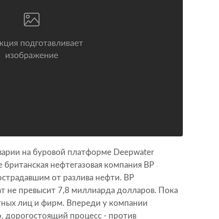
аварии на буровой платформе Deepwater
е британская нефтегазовая компания BP
острадавшим от разлива нефти. BP
ат не превысит 7,8 миллиарда долларов. Пока
стных лиц и фирм. Впереди у компании
, дорогостоящий процесс - против