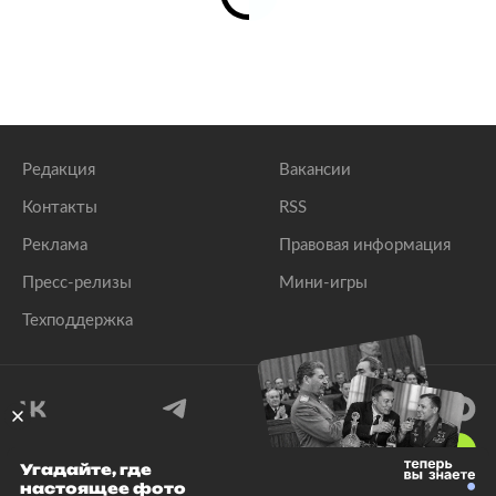
Редакция
Вакансии
Контакты
RSS
Реклама
Правовая информация
Пресс-релизы
Мини-игры
Техподдержка
18
+
Угадайте, где
настоящее фото
© 1999–2026 Все права защищены.