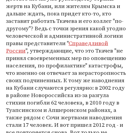
жертв на Кубани, или жителям Крымска и
дальше ждать, пока придет кто-то, кто
заставит работать Ткачева и его коллег "по-
другому"? Ведь с точки зрения какой угодно
человеческой и административной логики
правы представители "
Справедливой
России
", утверждающие, что это Ткачев "не
принял своевременных мер по оповещению
населения, по профилактике" катастрофы,
что именно он отвечает за нерасторопность
своих подчиненных. К тому же наводнения
на Кубани случаются регулярно: в 2002 году
в районе Новороссийска из-за разгула
стихии погибли 62 человека, в 2010 году в
Туапсинском и Апшеронском районах, а
также рядом с Сочи жертвами наводнения
стали 17 человек. И вот пришел 2012 год - и
все повторяется снова. Вот только не