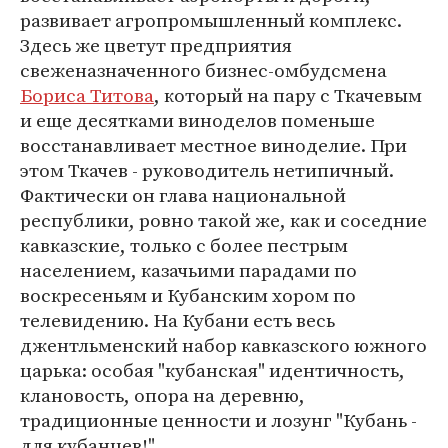
развивает агропромышленный комплекс.
Здесь же цветут предприятия
свеженазначенного бизнес-омбудсмена
Бориса Титова
, который на пару с Ткачевым
и еще десятками виноделов поменьше
восстанавливает местное виноделие. При
этом Ткачев - руководитель нетипичный.
Фактически он глава национальной
республики, ровно такой же, как и соседние
кавказские, только с более пестрым
населением, казачьими парадами по
воскресеньям и Кубанским хором по
телевидению. На Кубани есть весь
джентльменский набор кавказского южного
царька: особая "кубанская" идентичность,
клановость, опора на деревню,
традиционные ценности и лозунг "Кубань -
для кубанцев!" .