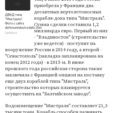
приобрела у Франции два
десантных вертолетоносных
ДВКД типа
корабля-дока типа "Мистраль".
"Мистраль".
Сумма сделки составила 1,2
Фото с сайта
defenseindustrydaily.com
миллиарда евро. Первый из них
Lenta.ru
- "Владивосток" (строительство
уже ведется) - поступит на
вооружение России в 2014 году, а второй -
"Севастополь" (закладка запланирована на
конец 2012 года) - в 2015-м. В июне
прошлого года российская сторона также
заключила с Францией опцион на поставку
еще двух кораблей типа "Мистраль",
строительство которых планируется
осуществить на "Балтийском заводе".
Водоизмещение "Мистраля" составляет 21,3
тысячи тонн. Корабль способен развивать