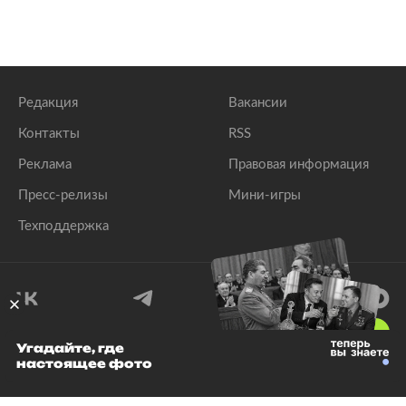
Редакция
Вакансии
Контакты
RSS
Реклама
Правовая информация
Пресс-релизы
Мини-игры
Техподдержка
18
+
Угадайте, где
настоящее фото
© 1999–2026 Все права защищены.
ООО «Лента.Ру»