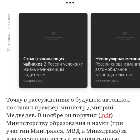
* * *
Материалы по теме
Страна закипающих
Непопулярная механи
чайников
В России усложнят
России снова измени
жизнь начинающим
автомобильное
водителям
законодательство
9 марта 2013
29 апреля 2013
Точку в рассуждениях о будущем автошкол
поставил премьер-министр Дмитрий
Медведев. В ноябре он поручил (
.pdf
)
Министерству образования и науки (при
участии Минтранса, МВД и Минздрава) за
два месяца написать и утвердить новые