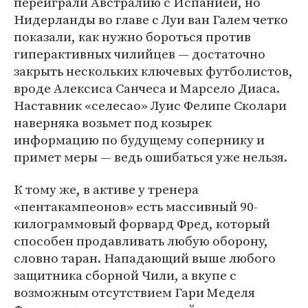
переиграли Австралию с Испанией, но
Нидерланды во главе с Луи ван Галем четко
показали, как нужно бороться против
гиперактивных чилийцев — достаточно
закрыть нескольких ключевых футболистов,
вроде Алексиса Санчеса и Марсело Диаса.
Наставник «селесао» Луис Фелипе Сколари
наверняка возьмет под козырек
информацию по будущему сопернику и
примет меры — ведь ошибаться уже нельзя.
К тому же, в активе у тренера
«пентакампеонов» есть массивный 90-
килограммовый форвард Фред, который
способен продавливать любую оборону,
словно таран. Нападающий выше любого
защитника сборной Чили, а вкупе с
возможным отсутствием Гари Меделя