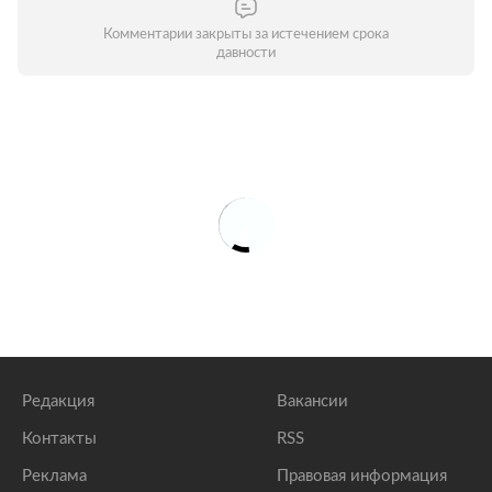
Комментарии закрыты за истечением срока
давности
Редакция
Вакансии
Контакты
RSS
Реклама
Правовая информация