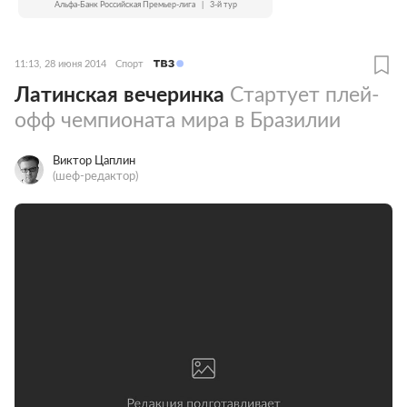
Альфа-Банк Российская Премьер-лига
|
3-й тур
11:13, 28 июня 2014
Спорт
Латинская вечеринка
Стартует плей-
офф чемпионата мира в Бразилии
Виктор Цаплин
(шеф-редактор)