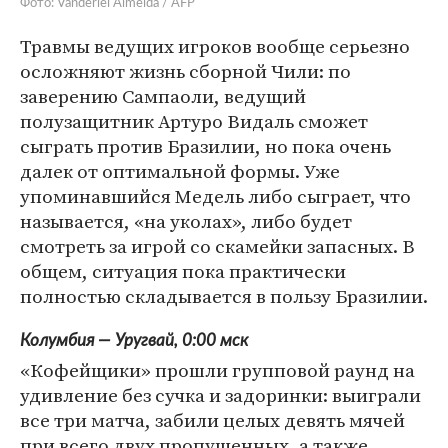
Фото: Vanderlei Almeida / AFP
Травмы ведущих игроков вообще серьезно
осложняют жизнь сборной Чили: по
заверению Сампаоли, ведущий
полузащитник Артуро Видаль сможет
сыграть против Бразилии, но пока очень
далек от оптимальной формы. Уже
упоминавшийся Медель либо сыграет, что
называется, «на уколах», либо будет
смотреть за игрой со скамейки запасных. В
общем, ситуация пока практически
полностью складывается в пользу Бразилии.
Колумбия — Уругвай, 0:00 мск
«Кофейщики» прошли групповой раунд на
удивление без сучка и задоринки: выиграли
все три матча, забили целых девять мячей
при всего двух пропущенных, а также