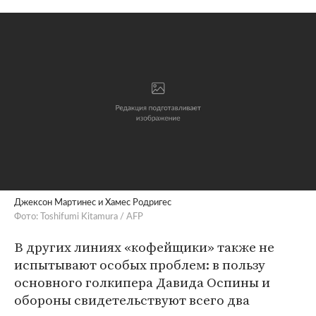
Джексон Мартинес и Хамес Родригес
Фото: Toshifumi Kitamura / AFP
В других линиях «кофейщики» также не
испытывают особых проблем: в пользу
основного голкипера Давида Оспины и
обороны свидетельствуют всего два