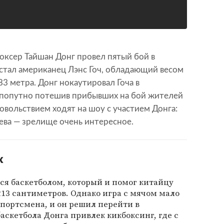
боксер Тайшан Донг провел пятый бой в
стал американец Лэнс Гоч, обладающий весом
3 метра. Донг нокаутировал Гоча в
 попутно потешив прибывших на бой жителей
вольствием ходят на шоу с участием Донга:
ева — зрелище очень интересное.
х
ся баскетболом, который и помог китайцу
13 сантиметров. Однако игра с мячом мало
портсмена, и он решил перейти в
аскетбола Донга привлек кикбоксинг, где с