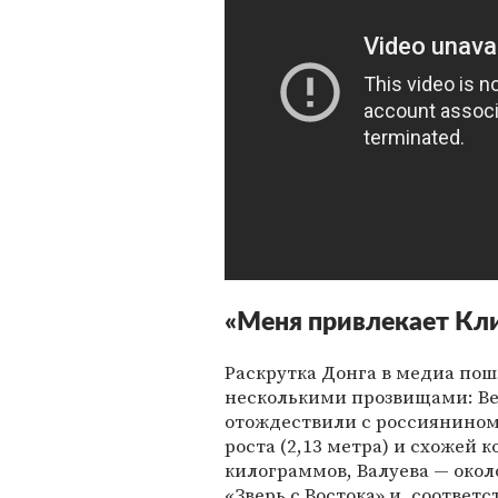
«Меня привлекает Кл
Раскрутка Донга в медиа по
несколькими прозвищами: Вел
отождествили с россиянином
роста (2,13 метра) и схожей 
килограммов, Валуева — окол
«Зверь с Востока» и, соответ