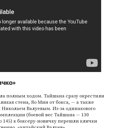
ичко»
шла полным ходом. Тайшана сразу окрестили
икая стена, Яо Мин от бокса, — а также
 Николаем Валуевым. Из-за одинакового
комплекции (боевой вес Тайшана — 130
о 145) к боксеру-новичку перешли клички
ственно, «китайский Валуев».