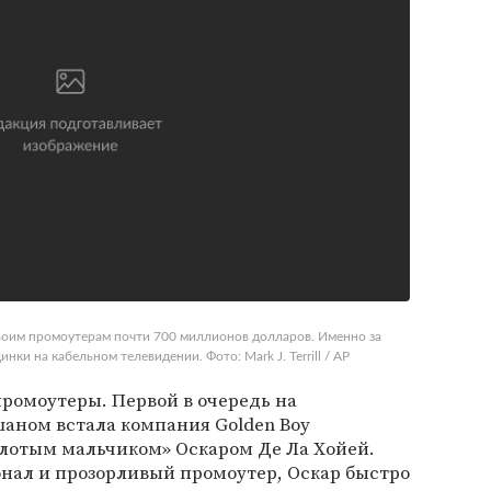
воим промоутерам почти 700 миллионов долларов. Именно за
ки на кабельном телевидении. Фото: Mark J. Terrill / AP
промоутеры. Первой в очередь на
шаном встала компания Golden Boy
золотым мальчиком» Оскаром Де Ла Хойей.
онал и прозорливый промоутер, Оскар быстро