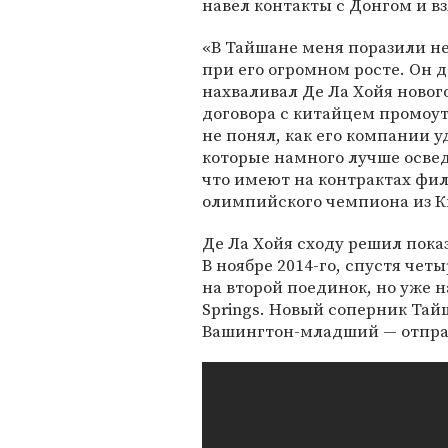
навел контакты с Донгом и вз
«В Тайшане меня поразили нев
при его огромном росте. Он д
нахваливал Де Ла Хойя новог
договора с китайцем промоут
не понял, как его компании у
которые намного лучше освед
что имеют на контрактах фи
олимпийского чемпиона из К
Де Ла Хойя сходу решил показ
В ноябре 2014-го, спустя чет
на второй поединок, но уже 
Springs. Новый соперник Та
Вашингтон-младший — отправ