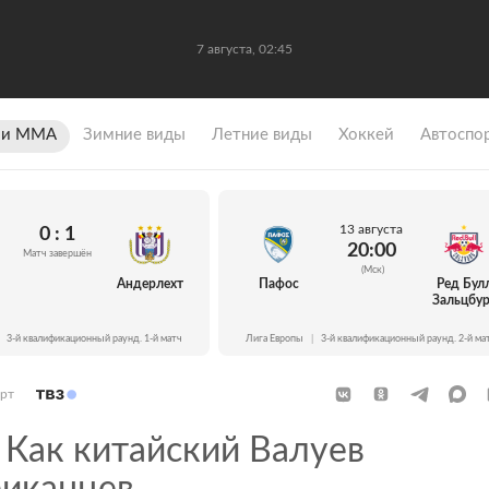
7 августа, 02:45
 и ММА
Зимние виды
Летние виды
Хоккей
Автоспо
13 августа
0 : 1
20:00
Матч завершён
(Мск)
Андерлехт
Пафос
Ред Бул
Зальцбур
3-й квалификационный раунд. 1-й матч
Лига Европы
|
3-й квалификационный раунд. 2-й ма
рт
Как китайский Валуев