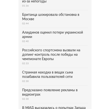
из-за непогоды
01:36
Британца шокировала обстановка в
Москве
02:44
Алаудинов оценил потери украинской
армии
02:40
Российского спортсмена вызвали на
допинг-контроль после победы на
чемпионате Европы
02:33
Странная находка в вещах сына
позабавила пользователей сети
02:30
Предсказано появление рекламы в
видеоиграх
02:30
В МИД высказались о попытках Запада