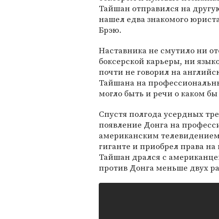
Тайшан отправился на другу
нашел едва знакомого юриста
Брэю.
Наставника не смутило ни от
боксерской карьеры, ни языко
почти не говорил на английс
Тайшана на профессиональный
могло быть и речи о каком б
Спустя полгода усердных тре
появление Донга на професс
американским телевидением.
гиганте и приобрел права на 
Тайшан дрался с американце
против Донга меньше двух р