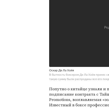
Оскар Де Ла Хойя
В бытность боксером Де Ла Хойя принес с
такую сумму были распроданы все его поедин
Попутно о китайце узнали и 
подписание контракта с Тай
Promotions, возглавляемая «
Известный в боксе професси