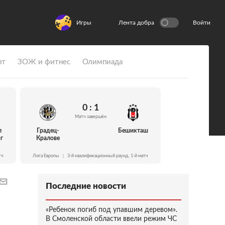
Игры
Лента добра
Войти
рт
ЗОЖ и фитнес
Олимпиада
0 : 1
Матч завершён
л
Градец-
Бешикташ
г
Кралове
тч
Лига Европы
|
3-й квалификационный раунд. 1-й матч
Последние новости
«Ребенок погиб под упавшим деревом».
В Смоленской области ввели режим ЧС