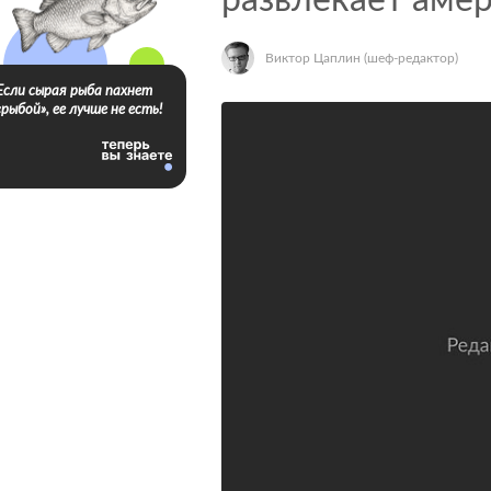
развлекает аме
Виктор Цаплин
(шеф-редактор)
Если сырая рыба пахнет
«рыбой», ее лучше не есть!