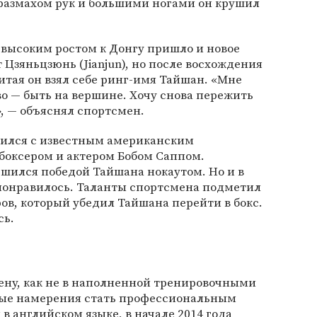
размахом рук и большими ногами он крушил
 высоким ростом к Донгу пришло и новое
 Цзяньцзюнь (Jianjun), но после восхождения
итая он взял себе ринг-имя Тайшан. «Мне
во — быть на вершине. Хочу снова пережить
», — объяснял спортсмен.
ился с известным американским
боксером и актером Бобом Саппом.
шился победой Тайшана нокаутом. Но и в
 понравилось. Таланты спортсмена подметил
ов, который убедил Тайшана перейти в бокс.
сь.
ену, как не в наполненной тренировочными
дые намерения стать профессиональным
в английском языке, в начале 2014 года