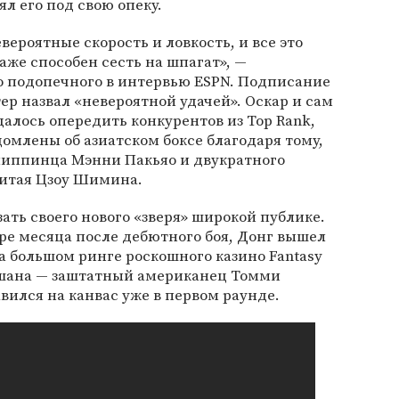
ял его под свою опеку.
ероятные скорость и ловкость, и все это
аже способен сесть на шпагат», —
о подопечного в интервью ESPN. Подписание
ер назвал «невероятной удачей». Оскар и сам
далось опередить конкурентов из Top Rank,
омлены об азиатском боксе благодаря тому,
липпинца Мэнни Пакьяо и двукратного
итая Цзоу Шимина.
ать своего нового «зверя» широкой публике.
ыре месяца после дебютного боя, Донг вышел
на большом ринге роскошного казино Fantasy
йшана — заштатный американец Томми
ился на канвас уже в первом раунде.