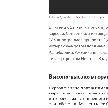
Тайшан Донг. Фото:
teamtaishan / Instagram
В пятницу, 22 мая, китайский 
карьере. Соперником китайца 
135 килограммов при росте 1,8
четырехраундовом поединке,
Калифорнии. Американцы с удо
китаец с ростом Николая Валу
Высоко-высоко в гора
Первоначально Донг занимал
вырасти до фантастических 2
интересовала начинающего с
единоборства. Куда сильнее б