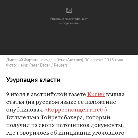
Дмитрий Фирташ на суде в Вене (Австрия), 30 апреля 2015 года.
Фото: Heinz-Peter Bader / Reuters
Узурпация власти
9 июля в австрийской газете
Kurier
вышла
статья (на русском языке ее изложение
опубликовал
«Корреспондент.net»
)
Вильгельма Тойретсбахера, который
получил из своих источников документы,
где говорилось об инициации уголовного