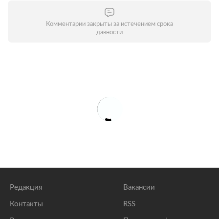
Комментарии закрыты за истечением срока
давности
Редакция
Вакансии
Контакты
RSS