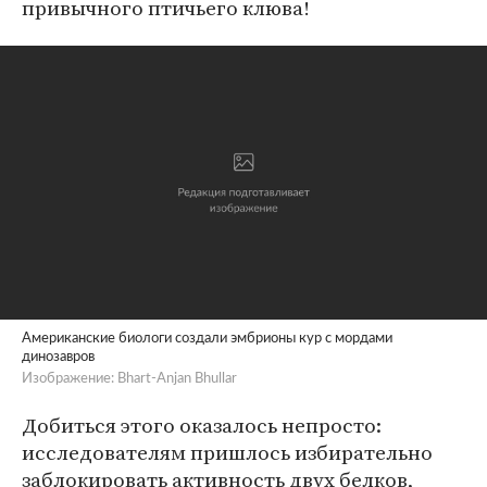
привычного птичьего клюва!
Американские биологи создали эмбрионы кур с мордами
динозавров
Изображение: Bhart-Anjan Bhullar
Добиться этого оказалось непросто:
исследователям пришлось избирательно
заблокировать активность двух белков,