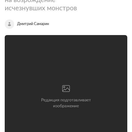
исчезнувших монстров
Дмитрий Самарин