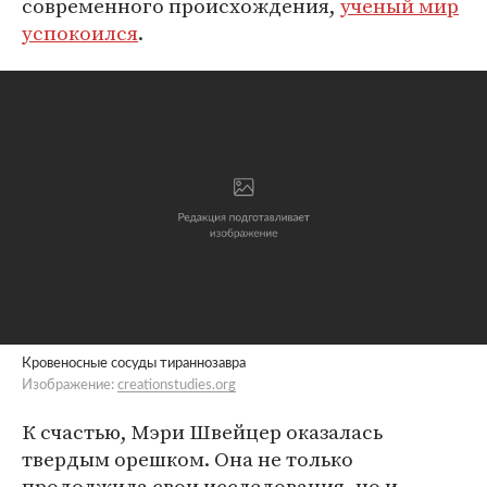
современного происхождения,
ученый мир
успокоился
.
Кровеносные сосуды тираннозавра
Изображение:
creationstudies.org
К счастью, Мэри Швейцер оказалась
твердым орешком. Она не только
продолжила свои исследования, но и