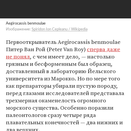
Aegirocassis benmoulae
Изображение:
Spiridon Ion Cepleanu / Wikipedia
Первооткрыватель Aegirocassis benmoulae
Питер Ван Рой (Peter Van Roy)
сперва даже
не понял
, с чем имеет дело, — настолько
грязным и бесформенным был образец,
доставленный в лабораторию Йельского
университета из Марокко. Но по мере того
как препараторы убирали пустую породу,
перед глазами исследователей представала
трехмерная окаменелость огромного
морского существа. Особенно поразили
палеонтологов сразу четыре ряда
плавательных конечностей — два нижних и
два верхних.