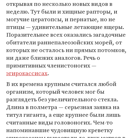
открывая по несколько новых видов в
неделю. Тут были и хищные рапторы, и
могучие цератопсы, и пернатые, но не
птицы — удивительные летающие ящеры.
Поразительнее всех оказались загадочные
обитатели раннепалеозойских морей, от
которых не осталось ни прямых потомков,
ни даже близких аналогов. Речь о
примитивных членистоногих —
эгирокассисах
.
В их времена крупным считался любой
организм, который человек мог бы
разглядеть без увеличительного стекла.
Длина в полметра — серьезная заявка на
титул гиганта, а еще крупнее были лишь
считанные виды головоногих. Чем-то
напоминавшие чудовищную креветку
эгирокассисы вырастали до двух метров в