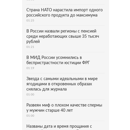
Страна НАТО нарастила импорт одного
российского продукта до максимума
01:25
В России назвали регионы с пенсией
среди неработающих свыше 35 тысяч
рублей
01:21
В МИД России усомнились в
беспристрастности юстиции ФРГ
01:19
Звезда с самыми идеальными в мире
ягодицами в откровенных образах
снялась для журнала
01:00
Развеян миф о плохом качестве спермы
у мужчин старше 40 лет
01:00
Названы дата и время прощания с