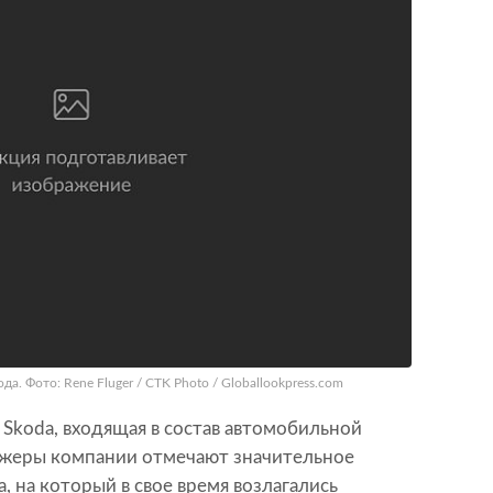
а. Фото: Rene Fluger / CTK Photo / Globallookpress.com
Skoda, входящая в состав автомобильной
джеры компании отмечают значительное
, на который в свое время возлагались