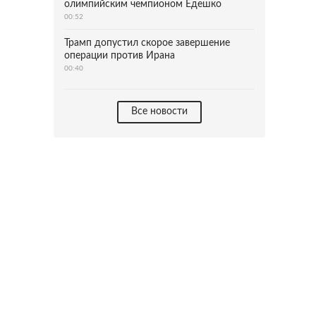
олимпийским чемпионом Едешко
00:52
Трамп допустил скорое завершение
операции против Ирана
00:40
Все новости