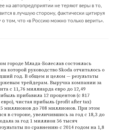
е на автопредприятии не теряют веры в то,
вится в лучшую сторону, фактически цитируя
о том, что «в Россию можно только верить».
ком городе Млада-Болеслав состоялась
на которой руководство Skoda отчиталось о
дший год. В общем и целом — результаты
ржевым трейдерам. Выручка компании за
нта с 11,76 миллиарда евро до 12,49
быль прибавила 12 процентов (с 817
ро), чистая прибыль (profit after tax)
665 миллионов до 708 миллионов. При этом
ся в стороне, увеличившись за год с 18,3 до
родала за год 1 миллион 56 тысяч
зультаты по сравнению с 2014 годом на 1,8