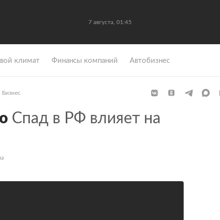
7 августа, 01:45
вой климат
Финансы компаний
Автобизнес
Бизнес
ю
Спад в РФ влияет на
ла