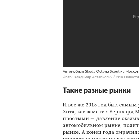
Автомобиль Skoda Оctavia Scout на Моск
Фото: Владимир Астапкович / РИА Новости
Такие разные рынки
И все же 2015 год был самым
Хотя, как заметил Бернхард 
простыми — давление оказыв
автомобильном рынке, полит
рынке. А конец года омрачилс
причастна материнская компа