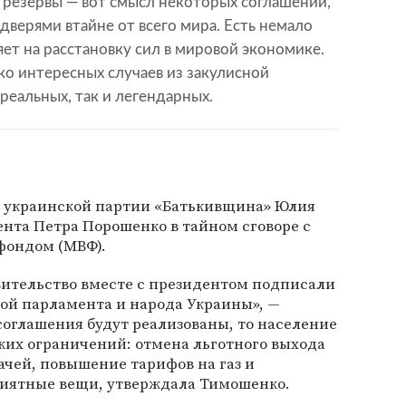
е резервы — вот смысл некоторых соглашений,
верями втайне от всего мира. Есть немало
яет на расстановку сил в мировой экономике.
ко интересных случаев из закулисной
реальных, так и легендарных.
ер украинской партии «Батькивщина» Юлия
нта Петра Порошенко в тайном сговоре с
ондом (МВФ).
вительство вместе с президентом подписали
ной парламента и народа Украины», —
 соглашения будут реализованы, то население
ких ограничений: отмена льготного выхода
ачей, повышение тарифов на газ и
риятные вещи, утверждала Тимошенко.