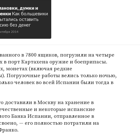
ановки, думки и
ренки
Как большевики
ытались оставить
сию без денег
ентября 2014
ованного в 7800 ящиков, погрузили на четыре
х в порт Картахена оружие и боеприпасы.
ах, монетах (включая редкие
). Погрузочные работы велись только ночью,
колько человек во всей Испании были тогда в
то доставили в Москву на хранение в
ечественные и некоторые испанские
лото Банка Испании, отправленное в
своено, — его полностью потратили на
Франко.