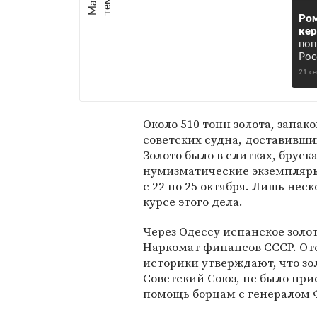
е
:
Ром
ке
поп
Рос
21 с
Около 510 тонн золота, запак
советских судна, доставивши
Золото было в слитках, бруск
нумизматические экземпляры
с 22 по 25 октября. Лишь нес
курсе этого дела.
Через Одессу испанское золо
Наркомат финансов СССР. От
историки утверждают, что зо
Советский Союз, не было при
помощь борцам с генералом 