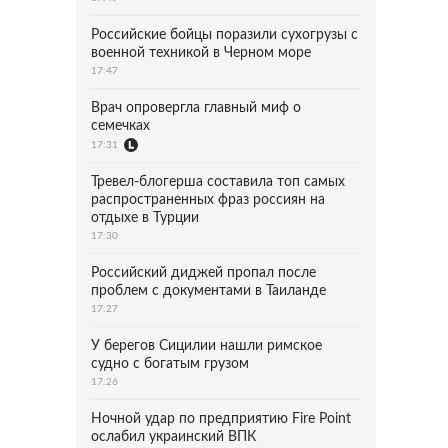
Российские бойцы поразили сухогрузы с
военной техникой в Черном море
17:47
Врач опровергла главный миф о
семечках
17:31
Тревел-блогерша составила топ самых
распространенных фраз россиян на
отдыхе в Турции
17:30
Российский диджей пропал после
проблем с документами в Таиланде
17:27
У берегов Сицилии нашли римское
судно с богатым грузом
17:26
Ночной удар по предприятию Fire Point
ослабил украинский ВПК