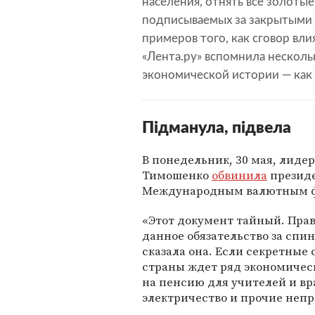
населения, отнять все золоты
подписываемых за закрытыми д
примеров того, как сговор вли
«Лента.ру» вспомнила несколь
экономической истории — как 
Пiдманула, пiдвела
В понедельник, 30 мая, лид
Тимошенко
обвинила
президе
Международным валютным ф
«Этот документ тайный. Пра
данное обязательство за спи
сказала она. Если секретные
страны ждет ряд экономичес
на пенсию для учителей и вр
электричество и прочие неп