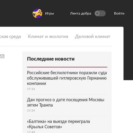
Игры
Лента добра
Войти
ская среда
Климат и экология
Деловой климат
Последние новости
Российские беспилотники поразили суда
обслуживавшей гитлеровскую Германию
компании
17:16
Дан прогноз о дате посещения Москвы
зятем Трампа
17:59
«Балтика» на выезде переиграла
«Крылья Советов»
17:49