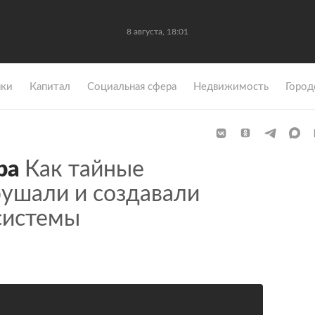
8 августа, 18:01
ки
Капитал
Социальная сфера
Недвижимость
Город
ра
Как тайные
рушали и создавали
системы