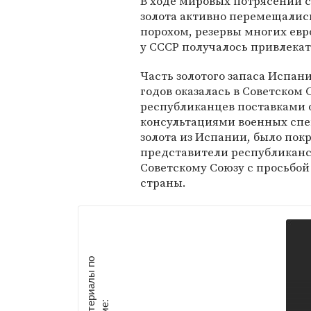
В ходе мировых потрясений 
золота активно перемещались.
порохом, резервы многих евр
у СССР получалось привлекат
Часть золотого запаса Испан
годов оказалась в Советском
республиканцев поставками о
консультациями военных спе
золота из Испании, было пок
представители республиканс
Советскому Союзу с просьбой
страны.
М
а
т
р
и
а
л
ы
п
о
т
е
м
е