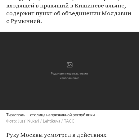
входящей в правящий в Кишиневе альянс,
содержит пункт об объединении Молдавии
с Румынией.
Тирасполь — столица непризнанной республики
Фото: Jussi Nukari / Lehtikuva / TACC
Руку Москвы усмотрел в действиях