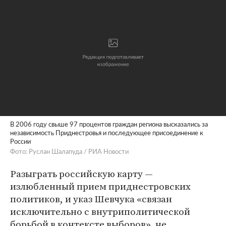
В 2006 году свыше 97 процентов граждан региона высказались за
независимость Приднестровья и последующее присоединение к
России
Фото: Руслан Шалапуда / РИА Новости
Разыграть российскую карту —
излюбленный прием приднестровских
политиков, и указ Шевчука «связан
исключительно с внутриполитической
борьбой в контексте выборов», не