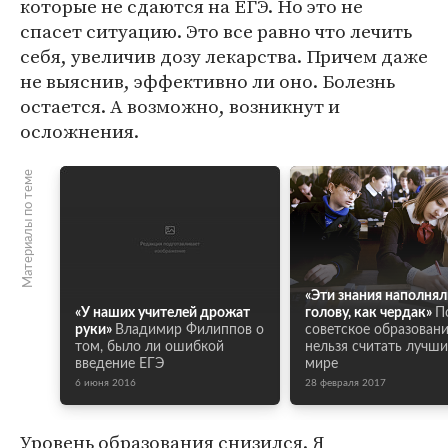
которые не сдаются на ЕГЭ. Но это не
спасет ситуацию. Это все равно что лечить
себя, увеличив дозу лекарства. Причем даже
не выяснив, эффективно ли оно. Болезнь
остается. А возможно, возникнут и
осложнения.
Материалы по теме
«Эти знания наполнял
«У наших учителей дрожат
голову, как чердак»
П
руки»
Владимир Филиппов о
советское образован
том, было ли ошибкой
нельзя считать лучши
введение ЕГЭ
мире
6 июня 2016
28 февраля 2017
Уровень образования снизился. Я