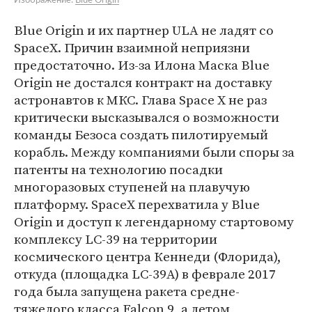
Изображение:
Blue Origin
Blue Origin и их партнер ULA не ладят со
SpaceX. Причин взаимной неприязни
предостаточно. Из-за Илона Маска Blue
Origin не достался контракт на доставку
астронавтов к МКС. Глава Space X не раз
критически высказывался о возможности
команды Безоса создать пилотируемый
корабль. Между компаниями были споры за
патенты на технологию посадки
многоразовых ступеней на плавучую
платформу. SpaceX перехватила у Blue
Origin и доступ к легендарному стартовому
комплексу LC-39 на территории
космического центра Кеннеди (Флорида),
откуда (площадка LC-39А) в феврале 2017
года была запущена ракета средне-
тяжелого класса Falcon 9, а летом