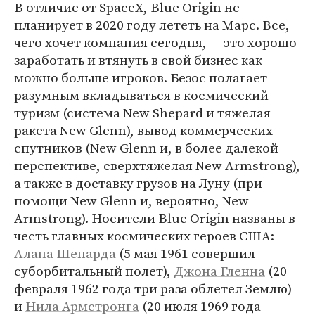
В отличие от SpaceX, Blue Origin не
планирует в 2020 году лететь на Марс. Все,
чего хочет компания сегодня, — это хорошо
заработать и втянуть в свой бизнес как
можно больше игроков. Безос полагает
разумным вкладываться в космический
туризм (система New Shepard и тяжелая
ракета New Glenn), вывод коммерческих
спутников (New Glenn и, в более далекой
перспективе, сверхтяжелая New Armstrong),
а также в доставку грузов на Луну (при
помощи New Glenn и, вероятно, New
Armstrong). Носители Blue Origin названы в
честь главных космических героев США:
Алана Шепарда
(5 мая 1961 совершил
суборбитальный полет),
Джона Гленна
(20
февраля 1962 года три раза облетел Землю)
и
Нила Армстронга
(20 июля 1969 года