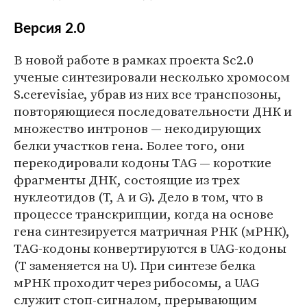
Версия 2.0
В новой работе в рамках проекта Sc2.0
ученые синтезировали несколько хромосом
S.cerevisiae, убрав из них все транспозоны,
повторяющиеся последовательности ДНК и
множество интронов — некодирующих
белки участков гена. Более того, они
перекодировали кодоны TAG — короткие
фрагменты ДНК, состоящие из трех
нуклеотидов (T, A и G). Дело в том, что в
процессе транскрипции, когда на основе
гена синтезируется матричная РНК (мРНК),
TAG-кодоны конвертируются в UAG-кодоны
(T заменяется на U). При синтезе белка
мРНК проходит через рибосомы, а UAG
служит стоп-сигналом, прерывающим