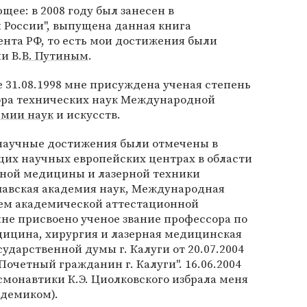
щее: в 2008 году был занесен в
России", выпущена данная книга
нта РФ, то есть мои достижения были
и В.
В. Путиным
.
 31.08.1998 мне присуждена ученая степень
ора технических наук Международной
емии наук
и искусств.
научные достижения были отмечены в
их научных европейских центрах в области
рной медицины и лазерной техники
шавская академия наук, Международная
ем академической аттестационной
 мне присвоено ученое звание профессора по
дицина, хирургия и лазерная медицинская
ударственной думы г. Калуги от 20.07.2004
Почетный гражданин г. Калуги". 16.06.2004
смонавтики К.Э. Циолковского избрала меня
демиком).