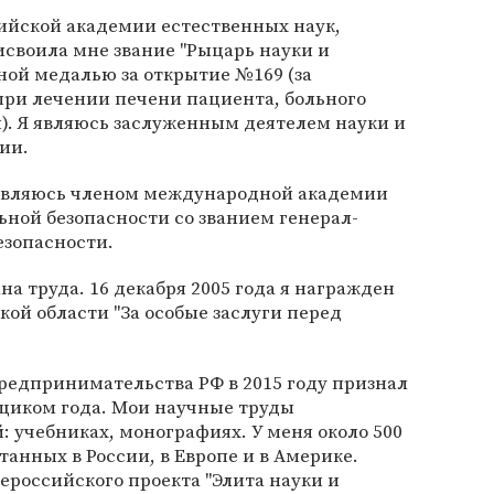
ийской академии естественных наук,
рисвоила мне звание "Рыцарь науки и
ной медалью за открытие №169 (за
при лечении печени пациента, больного
). Я являюсь заслуженным деятелем науки и
ии.
я являюсь членом международной академии
ной безопасности со званием генерал-
езопасности.
а труда. 16 декабря 2005 года я награжден
ой области "За особые заслуги перед
редпринимательства РФ в 2015 году признал
щиком года. Мои научные труды
: учебниках, монографиях. У меня около 500
анных в России, в Европе и в Америке.
российского проекта "Элита науки и