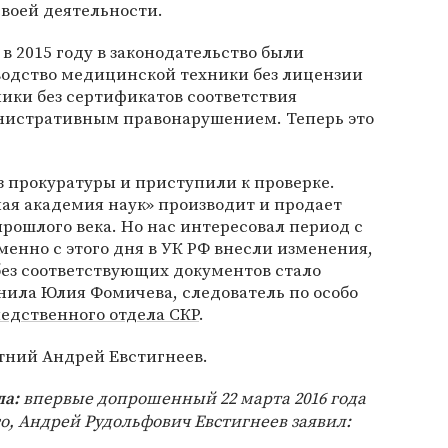
своей деятельности.
в 2015 году в законодательство были
водство медицинской техники без лицензии
ики без сертификатов соответствия
нистративным правонарушением. Теперь это
 прокуратуры и приступили к проверке.
ая академия наук» производит и продает
прошлого века. Но нас интересовал период с
именно с этого дня в УК РФ внесли изменения,
без соответствующих документов стало
нила Юлия Фомичева, следователь по особо
ледственного отдела СКР
.
тний Андрей Евстигнеев.
впервые допрошенный 22 марта 2016 года
ла:
о, Андрей Рудольфович Евстигнеев заявил: