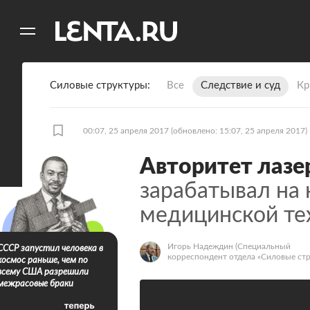
11
A
Силовые структуры
Все
Следствие и суд
Кр
00:07, 25 апреля 2017
(обновлено: 15:07, 25 апреля 2017)
Авторитет лаз
зарабатывал на
медицинской те
Игорь Надеждин
(Специальный
СССР запустил человека в
корреспондент отдела «Силовые стр
космос раньше, чем по
всему США разрешили
межрасовые браки