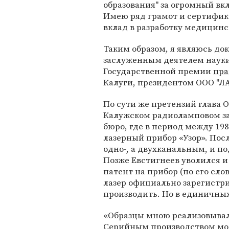
образования" за огромный вкл
Имею ряд грамот и сертифи
вклад в разработку медицинс
Таким образом, я являюсь до
заслуженным деятелем науки
Государственной премии
пра
Калуги, президентом ООО "ЛА
По сути же претензий глава 
Калужском радиоламповом за
бюро, где в период между 19
лазерный прибор «Узор». Пос
одно-, а двухканальным, и по
Позже Евстигнеев уволился и 
патент на прибор (по его сл
лазер официально зарегистри
производить. Но в единичных
«Образцы мною реализовывал
Серийным производством моя