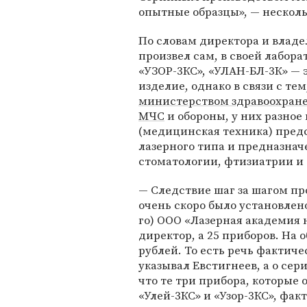
опытные образцы», — несколь
По словам директора и владе
произвел сам, в своей лабора
«УЗОР-3КС», «УЛАН-БЛ-3К» — 
изделие, однако в связи с те
министерством здравоохран
МЧС
и обороны, у них разно
(медицинская техника) пред
лазерного типа и предназна
стоматологии, фтизиатрии и
— Следствие шаг за шагом пр
очень скоро было установлено,
го) ООО «Лазерная академия н
директор, а 25 приборов. На
рублей. То есть речь фактиче
указывал Евстигнеев, а о се
что те три прибора, которые 
«Улей-3КС» и «Узор-3КС», фак