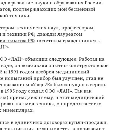
ад в развитие науки и образования России.
катов, подтверждающих мой бесценный
кой техники.
ктором технических наук, профессором,
 и техники РФ, дважды лауреатом
вительства РФ
, почетным гражданином г.
Н"».
ООО «ЛАН» объяснил следующее. Работая на
воде, он возглавлял опытно-конструкторское
85 и 1991 годом изобрел медицинский
ле испытаний прибор был улучшен, стал не
д названием «Узор 2К» был запущен в серию.
в 1995 году создал ООО «ЛАН». Так как
овам) принадлежит ему, и этот медицинский
рован как медтехника, он продолжает его
 экземплярах.
ись в единичных договорах купли-продажи.
 организация не занимается, а производит