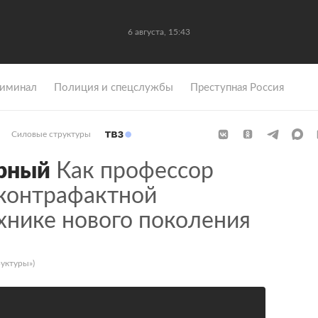
6 августа, 15:43
иминал
Полиция и спецслужбы
Преступная Россия
Силовые структуры
ерный
Как профессор
 контрафактной
хнике нового поколения
уктуры»)