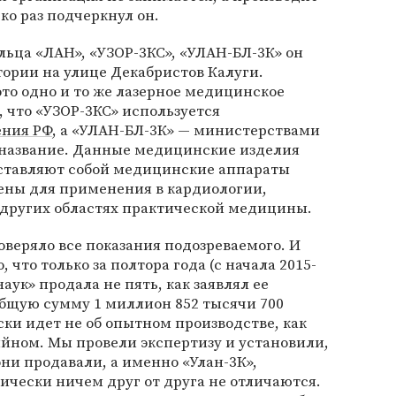
ко раз подчеркнул он.
льца «ЛАН», «УЗОР-3КС», «УЛАН-БЛ-3К» он
тории на улице Декабристов Калуги.
это одно и то же лазерное медицинское
м, что «УЗОР-3КС» используется
ения РФ
, а «УЛАН-БЛ-3К» — министерствами
е название. Данные медицинские изделия
ставляют собой медицинские аппараты
чены для применения в кардиологии,
 других областях практической медицины.
оверяло все показания подозреваемого. И
 что только за полтора года (с начала 2015-
аук» продала не пять, как заявлял ее
 общую сумму 1 миллион 852 тысячи 700
ски идет не об опытном производстве, как
рийном. Мы провели экспертизу и установили,
они продавали, а именно «Улан-3К»,
тически ничем друг от друга не отличаются.