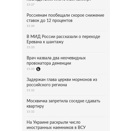
15:37
Россиянам пообещали скорое снижение
ставок до 12 процентов
15:34
В МИД России рассказали о переходе
Еревана к шантажу
15:33
Врач назвала два неочевидных
провокатора деменции
15:33
Задержан глава церкви мормонов из
российского региона
15:32
Москвичка запретила соседке сдавать
квартиру
15:32
На Украине раскрыли число
иностранных наемников в ВСУ