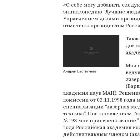
«О себе могу добавить следую
энциклопедию "Лучшие люди 
Управлением делами президе
отмечены президентом Росси
Также
докт
акад
Мои 
ведущ
Андрей Евстигнеев
лазе
(Вар
академия наук МАН). Решени
комиссии от 02.11.1998 года
специализации "лазерная ме
техника". Постановлением Гос
№193 мне присвоено звание "
года Российская академия ко
действительным членом (ака