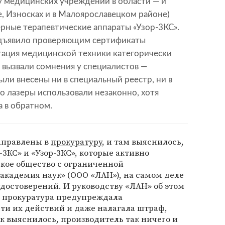
 медицинских учреждений в области — и
ке, Износках и в Малоярославецком районе)
рные терапевтические аппараты «Узор-3КС».
едъявило проверяющим сертификаты
атация медицинской техники категорически
 вызвали сомнения у специалистов —
ли внесены ни в специальный реестр, ни в
то лазеры использовали незаконно, хотя
 в обратном.
аправлены в
прокуратуру
, и там выяснилось,
-3КС» и «Узор-3КС», которые активно
кое общество с ограниченной
академия наук» (ООО «ЛАН»), на самом деле
достоверений. И руководству «ЛАН» об этом
м прокуратура предупреждала
ти их действий и даже налагала штраф,
ак выяснилось, производитель так ничего и