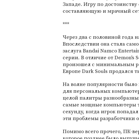
Западе. Игру по достоинству
составляющую и мрачный се
***
Через два с половиной года н
Впоследствии она стала само
заслуга Bandai Namco Enterta
серии. В отличие от Demon's S
произошел с минимальным раз
Европе Dark Souls продался 
На волне популярности было 
для персональных компьютер
целой палитры разнообразны
самые мощные компьютеры то
секунду, когда игрок попадал
эти проблемы разработчики 
Помимо всего прочего, ПК-вер
которое позднее было выпущ