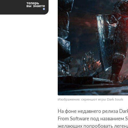
Изображение: скриншот игры Dark Souls
На фоне недавнего релиза Dark
From Software под названием S
желающих попробовать легенда