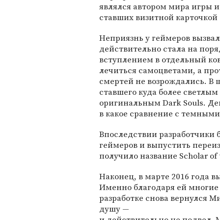
являлся автором мира игры 
ставших визитной карточкой 
Неприязнь у геймеров вызвал
действительно стала на поряд
вступлением в отдельный ков
лечиться самоцветами, а пр
смертей не возрождались. В 
ставшего куда более светлы
оригинальным Dark Souls. Д
в какое сравнение с темным
Впоследствии разработчики 
геймеров и выпустить переи
получило название Scholar of th
Наконец, в марте 2016 года в
Именно благодаря ей многие 
разработке снова вернулся Ми
душу —
и действительно не подвел. 