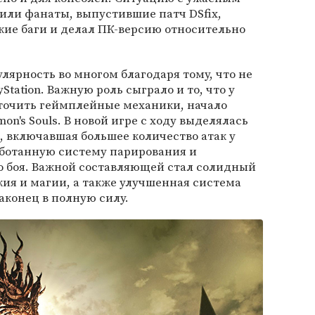
или фанаты, выпустившие патч DSfix,
кие баги и делал ПК-версию относительно
улярность во многом благодаря тому, что не
tation. Важную роль сыграло и то, что у
тточить геймплейные механики, начало
n's Souls. В новой игре с ходу выделялась
, включавшая большее количество атак у
аботанную систему парирования и
о боя. Важной составляющей стал солидный
жия и магии, а также улучшенная система
аконец в полную силу.