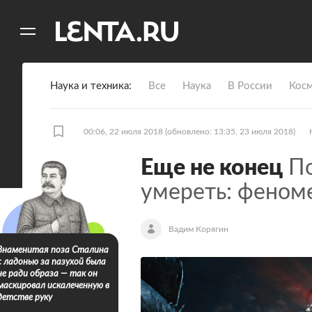
11
A
Наука и техника
Все
Наука
В России
Кос
00:06, 22 июля 2018
(обновлено: 13:35, 23 июля 2018)
Еще не конец
По
умереть: феноме
Вадим Корягин
Знаменитая поза Сталина
с ладонью за пазухой была
не ради образа — так он
маскировал искалеченную в
детстве руку