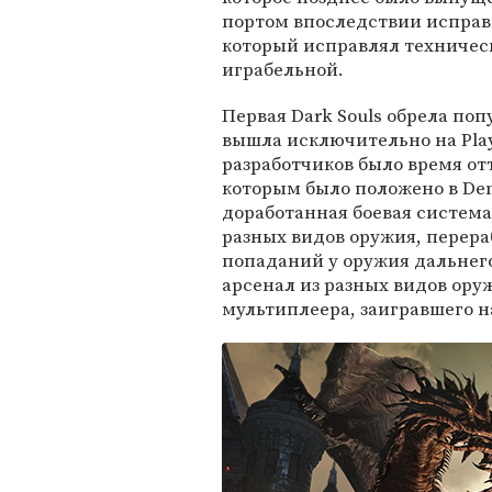
портом впоследствии исправ
который исправлял техничес
играбельной.
Первая Dark Souls обрела поп
вышла исключительно на PlayS
разработчиков было время о
которым было положено в Demo
доработанная боевая система
разных видов оружия, перер
попаданий у оружия дальнег
арсенал из разных видов ору
мультиплеера, заигравшего н