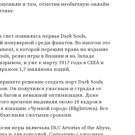
 оценили и там, отметив необычную онлайн-
ттинг.
а свет появилась первая Dark Souls.
й популярной среди фанатов. Во многом это
inment, к которой перешли права на издание
ouls, релиз игры в Японии и на Западе
рывом, и уже к марту 2012 года в США и
тиражом 1,2 миллиона копий.
принято решение создать порт Dark Souls
ов. Он получился ужасным и страдал от
х багов и неважной оптимизации. Даже
го времени выдавали около 10 кадров в
 в локацию «Чумной город» (Blighttown). Все
объяснили сжатыми сроками.
сия игры включала DLC Artorias of the Abyss,
ено и для консолей. Ситуацию с ужасным