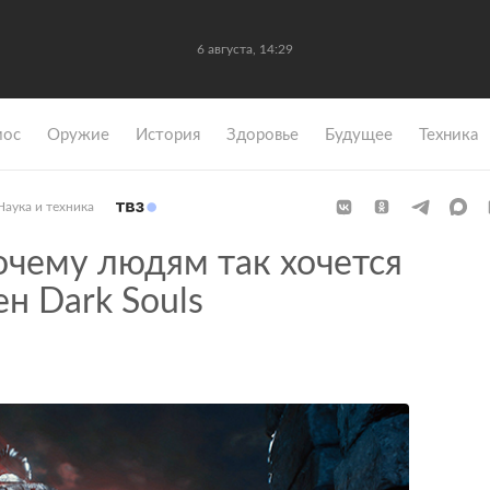
6 августа, 14:29
мос
Оружие
История
Здоровье
Будущее
Техника
Наука и техника
чему людям так хочется
н Dark Souls