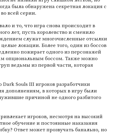
когда была обнаружена секретная локация с
во всей серии.
ало и то, что игра снова происходит в
ого лет, пусть королевство и сменило
рждением служат многочисленные отсылки
целые локации. Более того, один из боссов
медленно пожирает одного из персонажей
там опциональным боссом. Также можно
руп ведьмы из первой части, которая
Dark Souls III игроков разработчики
я дополнениям, в которых в игру были
лужившие причиной не одного разбитого
 привлекает игроков, несмотря на высокий
тное обучение и постоянные наказания
бку? Ответ может прозвучать банально, но