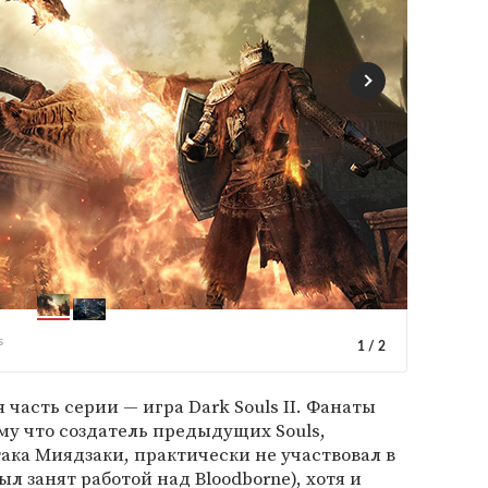
s
1
/
2
 часть серии — игра Dark Souls II. Фанаты
му что создатель предыдущих Souls,
ка Миядзаки, практически не участвовал в
был занят работой над Bloodborne), хотя и