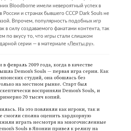
них Bloodborne имели невероятный успех в
в России и странах бывшего СССР Dark Souls не
азой. Впрочем, популярность подобных игр
ак в силу создаваемого фанатами контента, так
сем по вкусу то, что игры стали слишком
дарной серии — в материале
«Ленты.ру»
.
 в февраль 2009 года, когда в качестве
вышла Demon's Souls — первая игра серии. Как
японских студий, она обошлась без
олько на местном рынке. Старт был
скептически восприняли Demon's Souls, и
примерно 20 тысяч копий.
лась. На это повлияли как игроки, так и
е смогли сполна оценить хардкорную
лжили играть несмотря на многочисленные
mon's Souls в Японии привел к релизу на