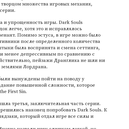
и творцом множества игровых механик,
серии.
а и упрощенность игры. Dark Souls
ок легче, хотя это и исправлялось
енант. Помимо эстуса, в игре можно было
отивники после определенного количества
штыки была воспринята и смена сеттинга,
м и менее депрессивным по сравнению с
ействительно, пейзажи Дранглика не шли ни
и землями Лордрана.
были вынуждены пойти на поводу у
здание повышенной сложности, которое
e First Sin.
ышла третья, заключительная часть серии.
решились наконец попробовать Dark Souls. К
ядзаки, который отдал игре все силы и
Многие назвали игру слишком легкой, но