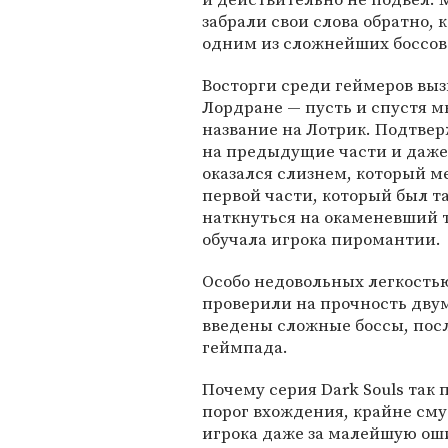
забрали свои слова обратно, 
одним из сложнейших боссов 
Восторги среди геймеров вызв
Лордране — пусть и спустя мн
название на Лотрик. Подтве
на предыдущие части и даже 
оказался слизнем, который 
первой части, который был 
наткнуться на окаменевший т
обучала игрока пиромантии.
Особо недовольных легкостью 
проверили на прочность двум
введены сложные боссы, пос
геймпада.
Почему серия Dark Souls так
порог вхождения, крайне сму
игрока даже за малейшую оши