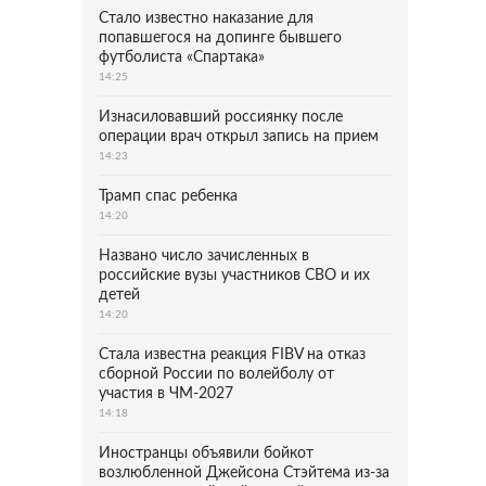
Стало известно наказание для
попавшегося на допинге бывшего
футболиста «Спартака»
14:25
Изнасиловавший россиянку после
операции врач открыл запись на прием
14:23
Трамп спас ребенка
14:20
Названо число зачисленных в
российские вузы участников СВО и их
детей
14:20
Стала известна реакция FIBV на отказ
сборной России по волейболу от
участия в ЧМ-2027
14:18
Иностранцы объявили бойкот
возлюбленной Джейсона Стэйтема из-за