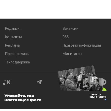
Редакция
Вакансии
Контакты
RSS
Реклама
Правовая информация
Пресс-релизы
Мини-игры
Техподдержка
18
+
Угадайте, где
настоящее фото
© 1999–2026 Все права защищены.
ООО «Лента.Ру»