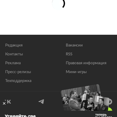
Редакция
Вакансии
Контакты
RSS
Реклама
Правовая информация
Пресс-релизы
Мини-игры
Техподдержка
18
+
Угадайте, где