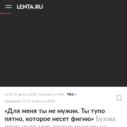
11
A
00:04, 27 августа 2018
Интернет и СМИ
(обновлено: 11:13, 28 августа 2018)
«Для меня ты не мужик. Ты тупо
пятно, которое несет фигню»
Бузова
открывает мир других мужчин на