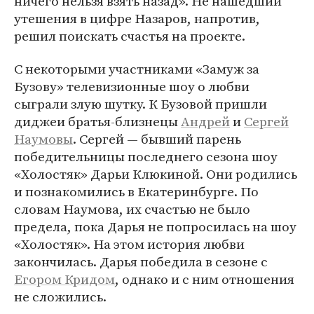
ничего нельзя взять назад». Не нашедший
утешения в цифре Назаров, напротив,
решил поискать счастья на проекте.
С некоторыми участниками «Замуж за
Бузову» телевизионные шоу о любви
сыграли злую шутку. К Бузовой пришли
диджеи братья-близнецы
Андрей
и
Сергей
Наумовы
. Сергей — бывший парень
победительницы последнего сезона шоу
«Холостяк» Дарьи Клюкиной. Они родились
и познакомились в Екатеринбурге. По
словам Наумова, их счастью не было
предела, пока Дарья не попросилась на шоу
«Холостяк». На этом история любви
закончилась. Дарья победила в сезоне с
Егором Кридом
, однако и с ним отношения
не сложились.