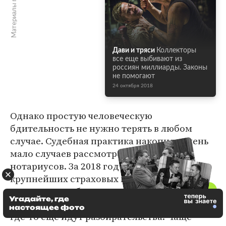
Материалы по теме
Дави и тряси
Коллекторы
все еще выбивают из
россиян миллиарды. Законы
не помогают
24 октября 2018
Однако простую человеческую
бдительность не нужно терять в любом
случае. Судебная практика накопила очень
мало случаев рассмотрения жалоб на
нотариусов. За 2018 год в одну из
крупнейших страховых компаний
поступило
не более 40 заявлений. По
Угадайте, где
некоторым компенсации уже выплачены,
настоящее фото
где-то еще идут разбирательства. Чаще