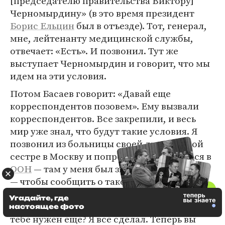
[председателю правительства Виктору]
Черномырдину» (в это время президент
Борис Ельцин
был в отъезде). Тот, генерал,
мне, лейтенанту медицинской службы,
отвечает: «Есть». И позвонил. Тут же
выступает Черномырдин и говорит, что мы
идем на эти условия.
Потом Басаев говорит: «Давай еще
корреспондентов позовем». Ему вызвали
корреспондентов. Все закрепили, и весь
мир уже знал, что будут такие условия. Я
позвонил из больницы своей двоюродной
сестре в Москву и попросил договориться в
ООН
— там у меня был знакомый товарищ,
— чтобы сообщить о таком событии. В
общем, застраховался от и до. И вот уже два
Угадайте, где
часа ночи, я говорю: «Ну что, Шамиль, я
настоящее фото
тебе нужен еще? Я все сделал. Теперь вы