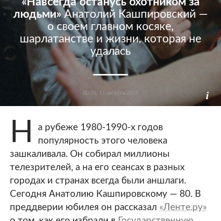
«Навсегда останусь охотником за
людьми»
Анатолий Кашпировский —
о своем главном косяке,
шарлатанстве и жизни, которая не
удалась
00:01, 11 августа 2019
Н
а рубеже 1980-1990-х годов
популярность этого человека
зашкаливала. Он собирал миллионы
телезрителей, а на его сеансах в разных
городах и странах всегда были аншлаги.
Сегодня Анатолию Кашпировскому — 80. В
преддверии юбилея он рассказал
«Ленте.ру»
о том, как его избрали в
Государственную