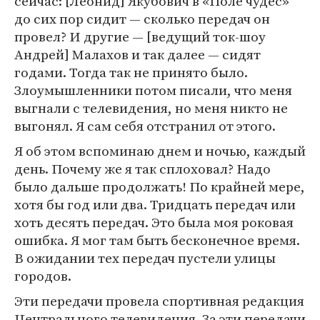
сейчас: [Леонид] Якубович в «Поле чудес»
до сих пор сидит — сколько передач он
провел? И другие — [ведущий ток-шоу
Андрей] Малахов и так далее — сидят
годами. Тогда так не принято было.
Злоумышленники потом писали, что меня
выгнали с телевидения, но меня никто не
выгонял. Я сам себя отстранил от этого.
Я об этом вспоминаю днем и ночью, каждый
день. Почему же я так сплоховал? Надо
было дальше продолжать! По крайней мере,
хотя бы год или два. Тридцать передач или
хоть десять передач. Это была моя роковая
ошибка. Я мог там быть бесконечное время.
В ожидании тех передач пустели улицы
городов.
Эти передачи провела спортивная редакция
Центрального телевидения. За эти передачи