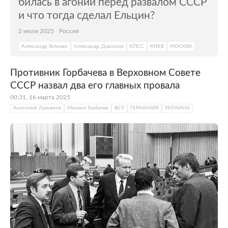
билась в агонии перед развалом СССР
и что тогда сделал Ельцин?
2 июля 2025
Россия
Александр Гельман
Александр Дзасохов
КПСС
КИЕВ
МОСКВА
Противник Горбачева в Верховном Совете
СССР назвал два его главных провала
00:31, 16 марта 2025
Анатолий Лукьянов
Михаил Горбачев
ВСУ
ГЕРМАНИЯ
УКРАИНА