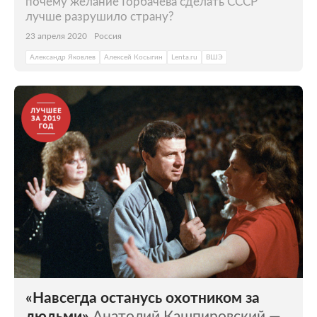
почему желание Горбачева сделать СССР
лучше разрушило страну?
23 апреля 2020
Россия
Александр Яковлев
Алексей Косыгин
Lenta.ru
ВШЭ
«Навсегда останусь охотником за
людьми»
Анатолий Кашпировский —