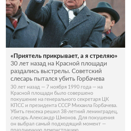
«Приятель прикрывает, а я стреляю»
30 лет назад на Красной площади
раздались выстрелы. Советский
слесарь пытался убить Горбачева
30 лет назад — 7 ноября 1990 года — на
Красной площади было совершено
покушение на генерального секретаря ЦК
КПСС и президента СССР Михаила Горбачева.
Убить генсека решил 38-летний ленинградец,
слесарь Александр Шмонов. Для покушения
он выбрал самый подходящий момент —
праздничную демонстрацию.