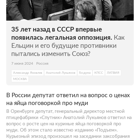
35 лет назад в СССР впервые
появилась легальная оппозиция.
Как
Ельцин и его будущие противники
пытались изменить Союз?
7 июня 2024
Россия
Александр Яковлев
Анатолий Лукьянов
Госдума
КПСС
ЛАТВИЯ
МОСКВА
В России депутат ответил на вопрос о ценах
на яйца поговоркой про муди
В Оренбурге депутат, генеральный директор местной
птицефабрики «Спутник» Анатолий Лукьянов ответил на
вопрос о росте цен на куриные яйца поговоркой про
муди. Об этом стало известно изданию «Подъем».
Курьезный эпизод произошел на заседании заксобрания