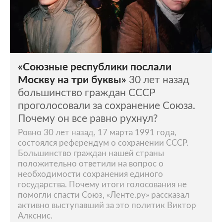
«Союзные республики послали
Москву на три буквы»
30 лет назад
большинство граждан СССР
проголосовали за сохранение Союза.
Почему он все равно рухнул?
Ровно 30 лет назад, 17 марта 1991 года,
состоялся референдум о сохранении СССР.
Большинство граждан нашей страны
положительно ответили на вопрос о
необходимости сохранения единого
государства. Почему итоги голосования не
помогли спасти Союз, «Ленте.ру» рассказал
активно выступавший за это политик Виктор
Алкснис.