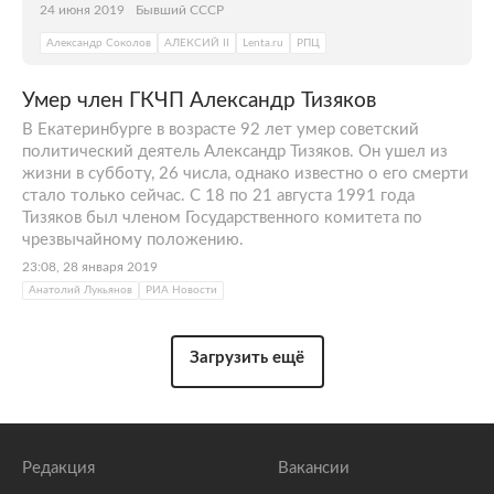
24 июня 2019
Бывший СССР
Александр Соколов
АЛЕКСИЙ II
Lenta.ru
РПЦ
Умер член ГКЧП Александр Тизяков
В Екатеринбурге в возрасте 92 лет умер советский
политический деятель Александр Тизяков. Он ушел из
жизни в субботу, 26 числа, однако известно о его смерти
стало только сейчас. С 18 по 21 августа 1991 года
Тизяков был членом Государственного комитета по
чрезвычайному положению.
23:08, 28 января 2019
Анатолий Лукьянов
РИА Новости
Загрузить ещё
Редакция
Вакансии