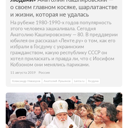
о своем главном косяке, шарлатанстве
и жизни, которая не удалась
На рубеже 1980-1990-х годов популярность
этого человека зашкаливала. Сегодня
Анатолию Кашпировскому — 80. В преддверии
юбилея он рассказал «Ленте.ру» о том, как его
избрали в Госдуму с украинским
гражданством, какую республику СССР он
хотел приласкать и правда ли, что с Иосифом
Кобзоном они менялись париками.
11 августа 2019
Россия
Александр Невзоров
Анатолий Лукьянов
Lenta.ru
Госдума