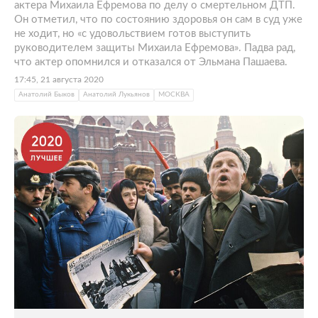
актера Михаила Ефремова по делу о смертельном ДТП.
Он отметил, что по состоянию здоровья он сам в суд уже
не ходит, но «с удовольствием готов выступить
руководителем защиты Михаила Ефремова». Падва рад,
что актер опомнился и отказался от Эльмана Пашаева.
17:45, 21 августа 2020
Анатолий Быков
Анатолий Лукьянов
МОСКВА