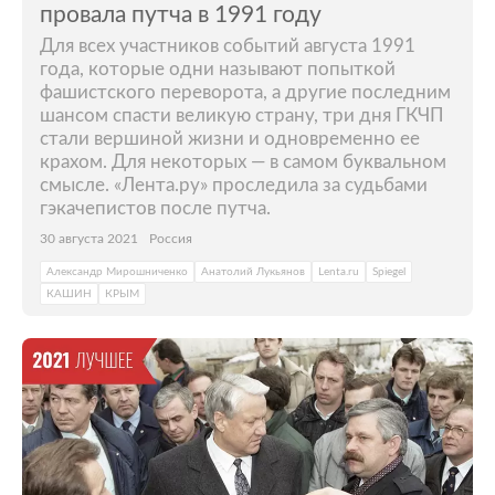
провала путча в 1991 году
Для всех участников событий августа 1991
года, которые одни называют попыткой
фашистского переворота, а другие последним
шансом спасти великую страну, три дня ГКЧП
стали вершиной жизни и одновременно ее
крахом. Для некоторых — в самом буквальном
смысле. «Лента.ру» проследила за судьбами
гэкачепистов после путча.
30 августа 2021
Россия
Александр Мирошниченко
Анатолий Лукьянов
Lenta.ru
Spiegel
КАШИН
КРЫМ