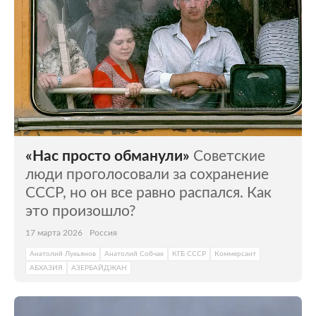
«Нас просто обманули»
Советские
люди проголосовали за сохранение
СССР, но он все равно распался. Как
это произошло?
17 марта 2026
Россия
Анатолий Лукьянов
Анатолий Собчак
КГБ СССР
Коммерсант
АБХАЗИЯ
АЗЕРБАЙДЖАН