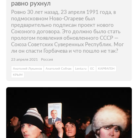
равно рухнул
Ровно 30 лет назад, 23 апреля 1991 года, в
подмосковном Ново-Огареве был
предварительно подписан проект нового
Союзного договора. Это должно было стать
прологом появления обновленного СССР —
Союза Советских Суверенных Республик. Мог
ли он спасти Горбачева и что пошло не так?
23 апреля 2021
Россия
Анатолий Лукьянов
Анатолий Собчак
Lenta.ru
ЕС
КАРФАГЕН
КРЫМ