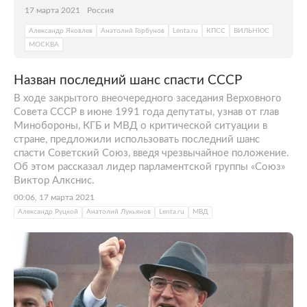
17 марта 2021
Россия
Александр Яковлев
Анатолий Горбунов
Lenta.ru
КПСС
ВИЛЬНЮС
МОСКВА
Назван последний шанс спасти СССР
В ходе закрытого внеочередного заседания Верховного
Совета СССР в июне 1991 года депутаты, узнав от глав
Минобороны, КГБ и МВД о критической ситуации в
стране, предложили использовать последний шанс
спасти Советский Союз, введя чрезвычайное положение.
Об этом рассказал лидер парламентской группы «Союз»
Виктор Алкснис.
00:06, 17 марта 2021
Александр Руцкой
Анатолий Лукьянов
Lenta.ru
МВД