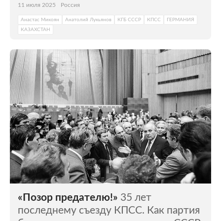
11 июля 2025
Россия
Анастас Микоян
Анатолий Лукьянов
КГБ СССР
КПСС
ГЕРМАНИЯ
КАЗАХСТАН
«Позор предателю!»
35 лет
последнему съезду КПСС. Как партия