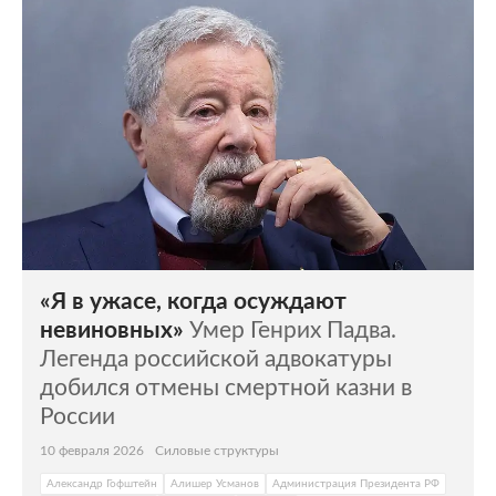
«Я в ужасе, когда осуждают
невиновных»
Умер Генрих Падва.
Легенда российской адвокатуры
добился отмены смертной казни в
России
10 февраля 2026
Силовые структуры
Александр Гофштейн
Алишер Усманов
Администрация Президента РФ