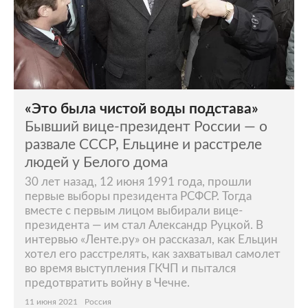
«Это была чистой воды подстава»
Бывший вице-президент России — о
развале СССР, Ельцине и расстреле
людей у Белого дома
30 лет назад, 12 июня 1991 года, прошли
первые выборы президента РСФСР. Тогда
вместе с первым лицом выбирали вице-
президента — им стал Александр Руцкой. В
интервью «Ленте.ру» он рассказал, как Ельцин
хотел его расстрелять, как захватывал самолет
во время выступления ГКЧП и пытался
предотвратить войну в Чечне.
11 июня 2021
Россия