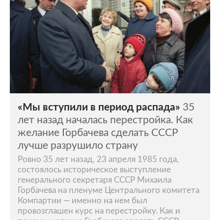
«Мы вступили в период распада»
35
лет назад началась перестройка. Как
желание Горбачева сделать СССР
лучше разрушило страну
Ровно 35 лет назад, 23 апреля 1985 года,
состоялось историческое выступление
генерального секретаря СССР Михаила
Горбачева на пленуме Центрального комитета
Компартии — именно на нем был
провозглашен курс на перестройку. Как и