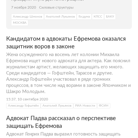
7 ноября 2020
Силовые структуры
Александр Шмонов
Анатолий Лукьянов
Госдума
КПСС
БАКУ
МОСКВА
Кандидатом в адвокаты Ефремова оказался
защитник воров в законе
Жена осужденного на восемь лет колонии Михаила
Ефремова ищет нового адвоката для актера. Как пояснил
журналистам артист, желающих защищать его много.
Среди кандидатов — Гофштейн, Тарасов и другие.
Александр Гофштейн участвовал в ряде громких
процессов, в том числе над ворами в законе Япончиком и
Шакро Молодым.
15:37, 10 сентября 2020
Александр Гофштейн
Анатолий Лукьянов
РИА Новости
ФСИН
Адвокат Падва рассказал о перспективе
защищать Ефремова
Адвокат Генрих Падва выразил готовность защищать