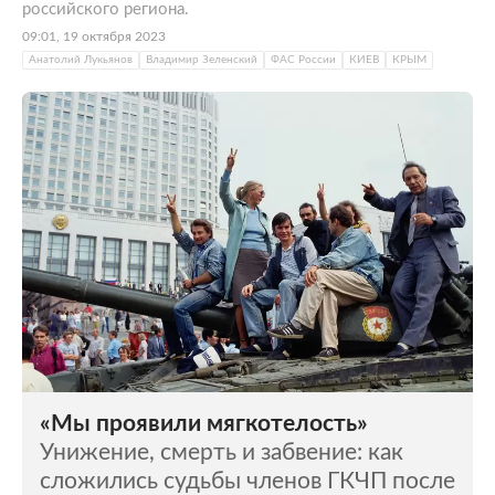
российского региона.
09:01, 19 октября 2023
Анатолий Лукьянов
Владимир Зеленский
ФАС России
КИЕВ
КРЫМ
«Мы проявили мягкотелость»
Унижение, смерть и забвение: как
сложились судьбы членов ГКЧП после