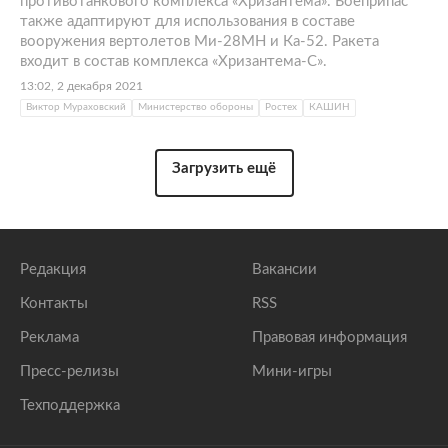
противотанкового комплекса «Хризантема». Боеприпас
также адаптируют для использования в составе
вооружения вертолетов Ми-28МН и Ка-52. Ракета
входит в состав комплекса «Хризантема-С».
13:02, 2 декабря 2021
Виктор Мураховский
Министерство обороны
Ростех
КАШИН
Загрузить ещё
Редакция
Вакансии
Контакты
RSS
Реклама
Правовая информация
Пресс-релизы
Мини-игры
Техподдержка