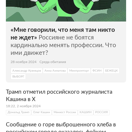
«Мне говорили, что меня там никто
не ждет»
Россияне не боятся
кардинально менять профессии. Что
ими движет?
28 ноября 2024
Среда обитания
Александр Кузнецов
Анна Ахматова
Минпромторг
ФСИН
БЕЖЕЦК
ВЫБОРГ
Трамп отметил российского журналиста
Кашина в X
18:22, 2 ноября 2024
Дональд Трамп
Олег Кашин
Минюст России
КАШИН
РОССИЯ
Сообщение о горе выброшенного хлеба в