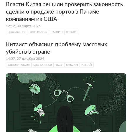
Власти Китая решили проверить законность
сделки о продаже портов в Панаме
компаниям из США
12:12, 30 марта 2025
Цзиньпин Си
ФАС России
КАШИН
КИТАЙ
Китаист объяснил проблему массовых
убийств в стране
14:57, 27 декабря 2024
Василий Кашин
Цзиньпин Си
ВШЭ
КАШИН
КИТАЙ