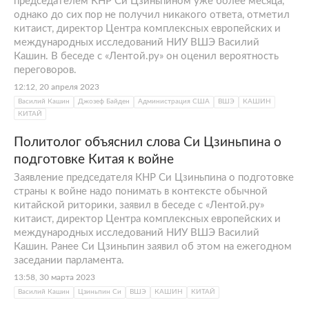
председателем КНР Си Цзиньпином уже более месяца,
однако до сих пор не получил никакого ответа, отметил
китаист, директор Центра комплексных европейских и
международных исследований НИУ ВШЭ Василий
Кашин. В беседе с «Лентой.ру» он оценил вероятность
переговоров.
12:12, 20 апреля 2023
Василий Кашин
Джозеф Байден
Администрация США
ВШЭ
КАШИН
КИТАЙ
Политолог объяснил слова Си Цзиньпина о
подготовке Китая к войне
Заявление председателя КНР Си Цзиньпина о подготовке
страны к войне надо понимать в контексте обычной
китайской риторики, заявил в беседе с «Лентой.ру»
китаист, директор Центра комплексных европейских и
международных исследований НИУ ВШЭ Василий
Кашин. Ранее Си Цзиньпин заявил об этом на ежегодном
заседании парламента.
13:58, 30 марта 2023
Василий Кашин
Цзиньпин Си
ВШЭ
КАШИН
КИТАЙ