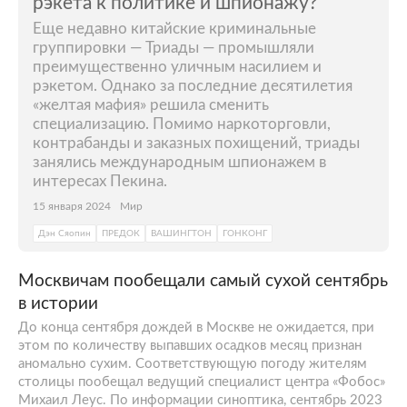
рэкета к политике и шпионажу?
Еще недавно китайские криминальные
группировки — Триады — промышляли
преимущественно уличным насилием и
рэкетом. Однако за последние десятилетия
«желтая мафия» решила сменить
специализацию. Помимо наркоторговли,
контрабанды и заказных похищений, триады
занялись международным шпионажем в
интересах Пекина.
15 января 2024
Мир
Дэн Сяопин
ПРЕДОК
ВАШИНГТОН
ГОНКОНГ
Москвичам пообещали самый сухой сентябрь
в истории
До конца сентября дождей в Москве не ожидается, при
этом по количеству выпавших осадков месяц признан
аномально сухим. Соответствующую погоду жителям
столицы пообещал ведущий специалист центра «Фобос»
Михаил Леус. По информации синоптика, сентябрь 2023