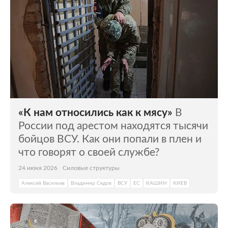
«К нам относились как к мясу»
В
России под арестом находятся тысячи
бойцов ВСУ. Как они попали в плен и
что говорят о своей службе?
24 июня 2026
Силовые структуры
Алексей Васильев
Владимир Седов
ВСУ
ЕС
КАШИН
КИЕВ