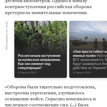
десятки километров. Однако к началу
контрнаступления российская оборона
претерпела значительные изменения.
Материалы по теме
«Они просто гибнут н
Россия начала наступление
минных полях»
Насту
на купянском направлении.
ВСУ проваливается. К
Как оно изменит ход
будут развиваться бо
спецоперации?
действия на Украине?
11 августа 2023
16 августа 2023
«Оборона была тщательно подготовлена,
выстроены укрепления, улучшилось
оснащение войск. Серьезно изменилось и
численное соотношение сил. (...) Была