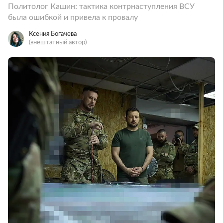
Политолог Кашин: тактика контрнаступления ВСУ
была ошибкой и привела к провалу
Ксения Богачева
(внештатный автор)