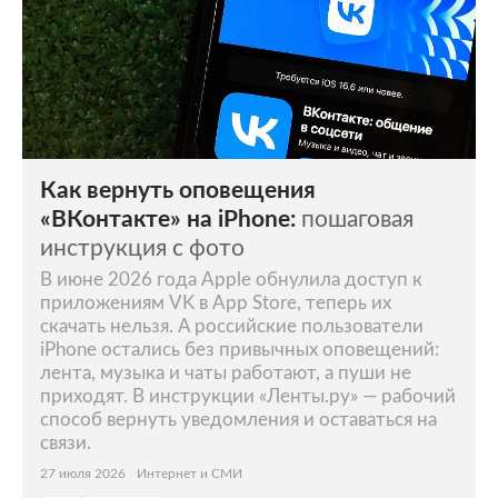
Как вернуть оповещения
«ВКонтакте» на iPhone:
пошаговая
инструкция с фото
В июне 2026 года Apple обнулила доступ к
приложениям VK в App Store, теперь их
скачать нельзя. А российские пользователи
iPhone остались без привычных оповещений:
лента, музыка и чаты работают, а пуши не
приходят. В инструкции «Ленты.ру» — рабочий
способ вернуть уведомления и оставаться на
связи.
27 июля 2026
Интернет и СМИ