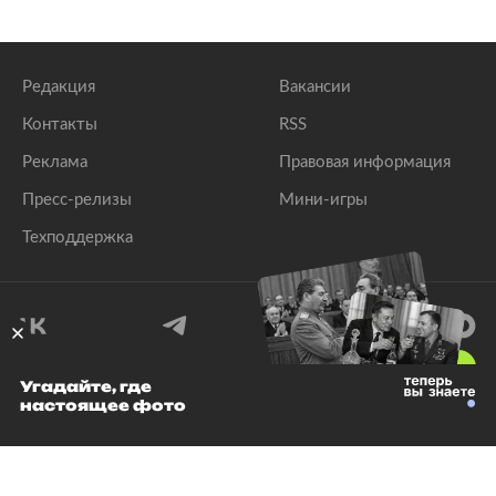
Редакция
Вакансии
Контакты
RSS
Реклама
Правовая информация
Пресс-релизы
Мини-игры
Техподдержка
18
+
Угадайте, где
настоящее фото
© 1999–2026 Все права защищены.
ООО «Лента.Ру»
Лента добра
деактивирована. Добро