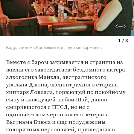
1 / 3
Кадр: фильм «Кровавый нос, пустые карманы»
Вместе с баром закрывается и страница из
жизни его завсегдатаев: бездомного актера-
алкоголика Майкла, австралийского
увальня Джона, эксцентричного старика-
хиппаря Ловелла, горюющей по покойному
сыну и жаждущей любви Шэй, давно
смирившегося с ПТСД, но не с
одиночеством чернокожего ветерана
Вьетнама Брюса и еще полудюжины
колоритных персонажей, пришедших в