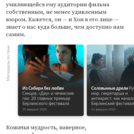
умиляющейся ему аудитории фильма
собственным, не менее удивленным
взором. Кажется, он — и Хон в его лице —
знает о нас куда больше, чем доступно нам
самим.
Материалы по теме
Из Сибири без любви
Соловьиные дрели
Ру
Сенцов, «Дау» и чеченские
мир, секретарша и
геи: 20 главных премьер
антихрист: как начал
Берлинского фестиваля
Берлинский фестивал
20 февраля 2020
21 февраля 2020
Кошачья мудрость, наверное,