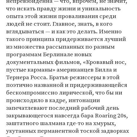
непревзойденна — что, впрочем, не значит,
что искать правду жизни и уникальность
опыта этой жизни проваливания среди
людей не стоит. Главное, знать, в кого
вглядываться — и как это делать. Именно
такого принципа придерживается лучший
из множества рассыпанных по разным
программам Берлинале новых
документальных фильмов, «Кровавый нос,
пустые карманы» американцев Билла и
Тернера Росса. Братья-режиссеры в этой
поэтично названной и придерживающейся
бескомпромиссно лирической, что бы ни
происходило в кадре, интонации
запечатлевают последний рабочий день
закрывающегося навсегда бара Roaring 20s,
заштатного шалмана где-то на хмурых,
укутанных перманентной тоской задворках