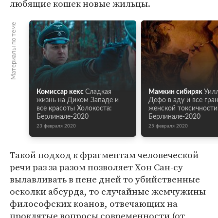
любящие кошек новые жильцы.
Материалы по теме
Комиссар кекс
Сладкая
Мамкин сибиряк
Уил
жизнь на Диком Западе и
Дефо в аду и все гра
все красоты Холокоста:
женской токсичности
Берлинале-2020
Берлинале-2020
23 февраля 2020
25 февраля 2020
Такой подход к фрагментам человеческой
речи раз за разом позволяет Хон Сан-су
вылавливать в пене дней то убийственные
осколки абсурда, то случайные жемчужины
философских коанов, отвечающих на
проклятые вопросы современности (от