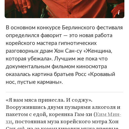
В основном конкурсе Берлинского фестиваля
определился фаворит — это новая работа
корейского мастера гипнотических
разговорных драм Хон Сан-су «Женщина,
которая убежала». Лучшим же пока что
документальным фильмом киносмотра
оказалась картина братьев Росс «Кровавый
нос, пустые карманы».
«Я вам мяса принесла. И соджу».
Вооружившись двумя пузырями алкоголя и
пакетом с едой, кореянка Гам-хи (
Ким Мин-
хи
, постоянная муза корейского мэтра Хон
Сан-су), из-за командировки мужа впервые